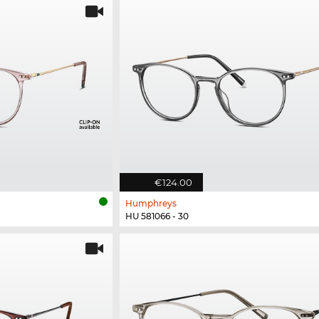
€124.00
Humphreys
HU 581066 - 30