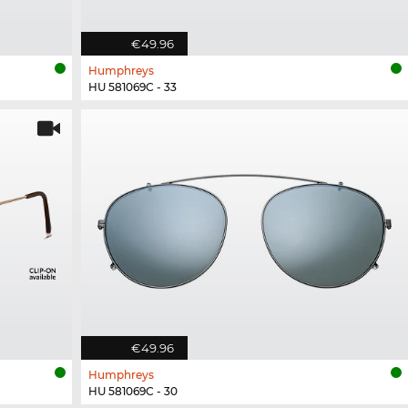
€49.96
Humphreys
HU 581069C - 33
€49.96
Humphreys
HU 581069C - 30