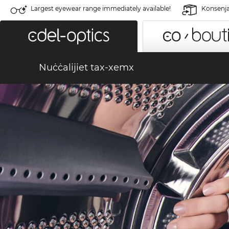
Largest eyewear range immediately available!
Konsenja 
Nuċċalijiet tax-xemx