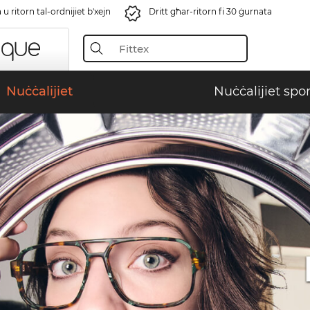
u ritorn tal-ordnijiet b'xejn
Dritt għar-ritorn fi 30 ġurnata
Nuċċalijiet
Nuċċalijiet spor