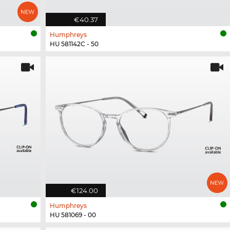
€40.37
Humphreys
HU 581142C - 50
€124.00
Humphreys
HU 581069 - 00