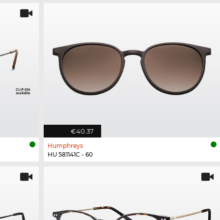
€40.37
Humphreys
HU 581141C - 60