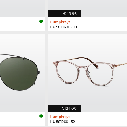
€49.96
Humphreys
HU 581069C - 10
€124.00
Humphreys
HU 581066 - 52