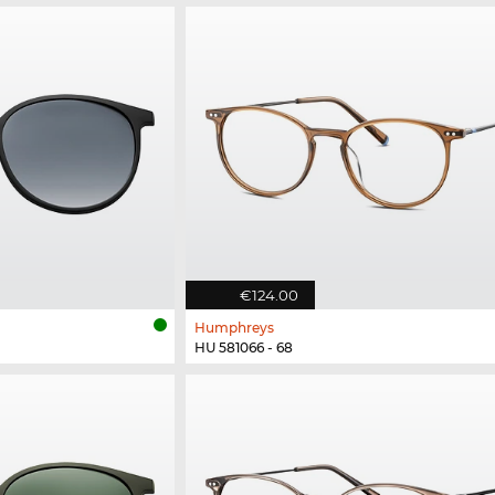
€124.00
Humphreys
HU 581066 - 68