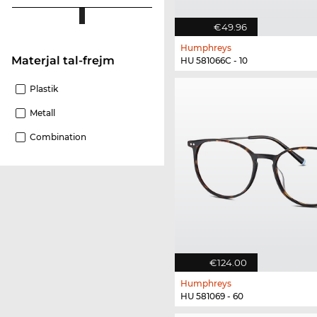
€49.96
Humphreys
Materjal tal-frejm
HU 581066C - 10
Plastik
Metall
Combination
€124.00
Humphreys
HU 581069 - 60