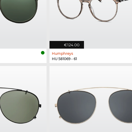
€124.00
Humphreys
HU 581069 - 61