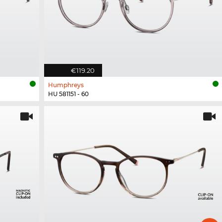
€119.20
Humphreys
HU 581151 - 60