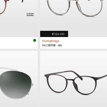
€124.00
Humphreys
HU 581118 - 64