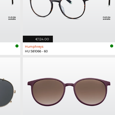
€124.00
Humphreys
HU 581066 - 60