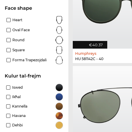
Face shape
Heart
Oval Face
Round
€40.37
Square
Humphreys
HU 581142C - 40
Forma Trapezojdali
Kulur tal-frejm
Iswed
Ikħal
Kannella
Havana
Dehbi