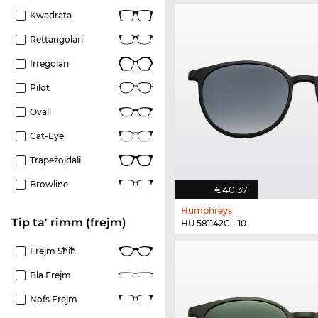
Kwadrata
Rettangolari
Irregolari
Pilot
Ovali
Cat-Eye
Trapeżojdali
Browline
€40.37
Humphreys
Tip ta' rimm (frejm)
HU 581142C - 10
Frejm Sħiħ
Bla Frejm
Nofs Frejm