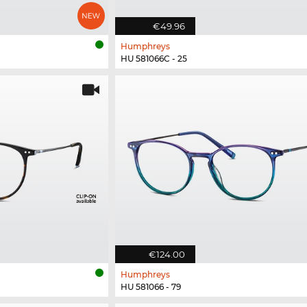
€49.96
Humphreys
HU 581066C - 25
€124.00
Humphreys
HU 581066 - 79