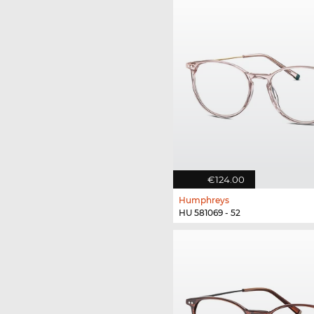
€124.00
Humphreys
HU 581069 - 52