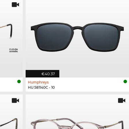
€40.37
Humphreys
HU 581140C - 10