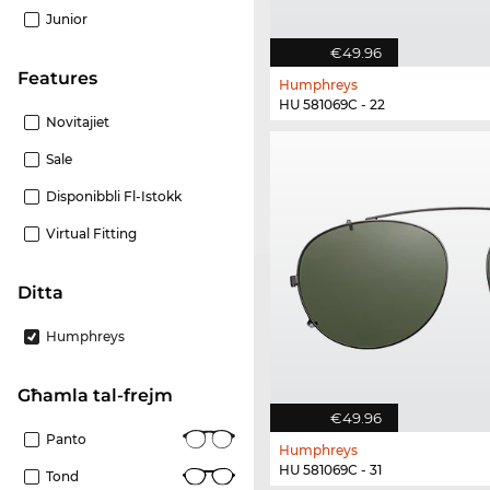
Junior
€49.96
Features
Humphreys
HU 581069C - 22
Novitajiet
Sale
Disponibbli Fl-Istokk
Virtual Fitting
Ditta
Humphreys
Għamla tal-frejm
€49.96
Panto
Humphreys
HU 581069C - 31
Tond