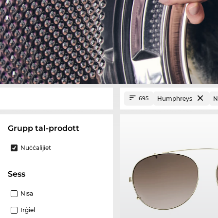
Humphreys
N
695
Grupp tal-prodott
Nuċċalijiet
Sess
Nisa
Irġiel