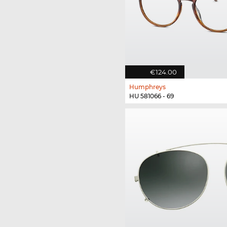
€124.00
Humphreys
HU 581066 - 69