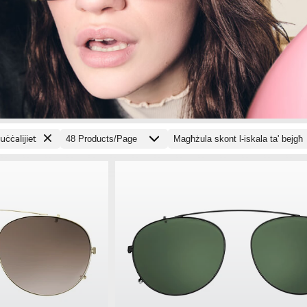
uċċalijiet