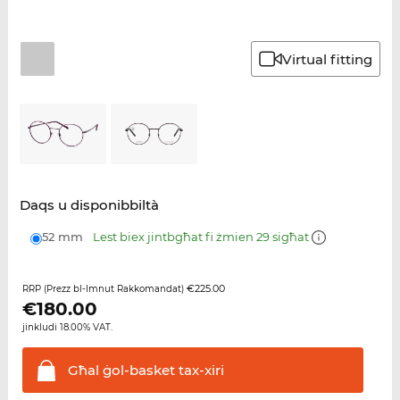
Virtual fitting
Daqs u disponibbiltà
52 mm
Lest biex jintbgħat fi żmien 29 sigħat
€225.00
RRP (Prezz bl-Imnut Rakkomandat)
€
180.00
jinkludi 18.00% VAT.
Għal ġol-basket
tax-xiri