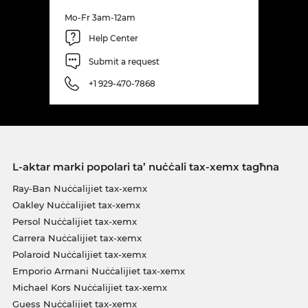
Mo-Fr 3am-12am
Help Center
Submit a request
+1 929-470-7868
L-aktar marki popolari ta’ nuċċali tax-xemx tagħna
Ray-Ban Nuċċalijiet tax-xemx
Oakley Nuċċalijiet tax-xemx
Persol Nuċċalijiet tax-xemx
Carrera Nuċċalijiet tax-xemx
Polaroid Nuċċalijiet tax-xemx
Emporio Armani Nuċċalijiet tax-xemx
Michael Kors Nuċċalijiet tax-xemx
Guess Nuċċalijiet tax-xemx