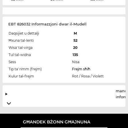
EBT 826032 Informazzjoni dwar il-Mudell
Daqsijiet u dettalji
M
Ħxuna tal-lenti
52
Wisa' tal-virga
20
Tul tal-widna
135
Sess
Nisa
Tip ta' rimm (frejm)
Frejm sħiħ
Kulur tal-frejm
Rot / Rosa / Violett
manuf
infor
GĦANDEK BŻONN GĦAJNUNA