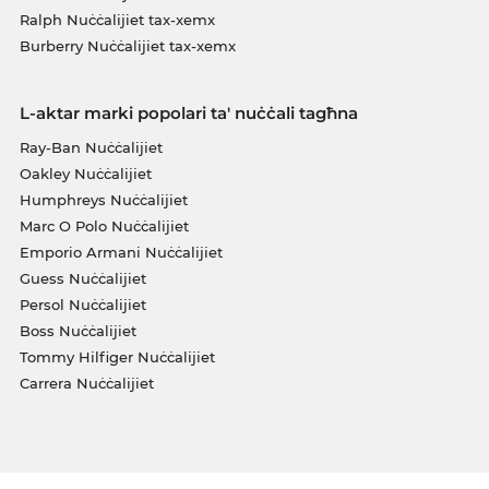
Ralph Nuċċalijiet tax-xemx
Burberry Nuċċalijiet tax-xemx
L-aktar marki popolari ta' nuċċali tagħna
Ray-Ban Nuċċalijiet
Oakley Nuċċalijiet
Humphreys Nuċċalijiet
Marc O Polo Nuċċalijiet
Emporio Armani Nuċċalijiet
Guess Nuċċalijiet
Persol Nuċċalijiet
Boss Nuċċalijiet
Tommy Hilfiger Nuċċalijiet
Carrera Nuċċalijiet