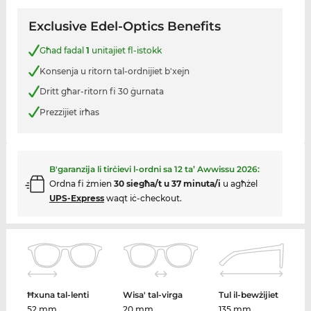
Exclusive Edel-Optics Benefits
Għad fadal
1
unitajiet fl-istokk
Konsenja u ritorn tal-ordnijiet b'xejn
Dritt għar-ritorn fi 30 ġurnata
Prezzijiet irħas
B'garanzija li tirċievi l-ordni sa
12 ta’ Awwissu 2026
:
Ordna fi żmien
30 siegħa/t u 37 minuta/i
u agħżel
UPS-Express
waqt iċ-checkout.
Ħxuna tal-lenti
Wisa' tal-virga
Tul il-bewżijiet
52 mm
20 mm
135 mm