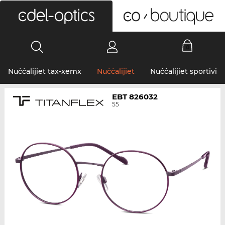
0
Nuċċalijiet tax-xemx
Nuċċalijiet
Nuċċalijiet sportivi
EBT 826032
55