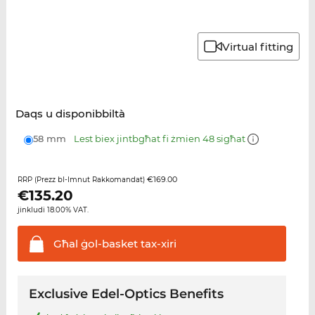
Virtual fitting
Daqs u disponibbiltà
58 mm
Lest biex jintbgħat fi żmien 48 sigħat
€169.00
RRP (Prezz bl-Imnut Rakkomandat)
€
135.20
jinkludi 18.00% VAT.
Għal ġol-basket
tax-xiri
Exclusive Edel-Optics Benefits