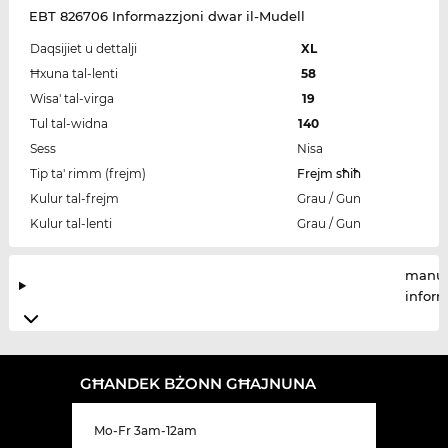
EBT 826706 Informazzjoni dwar il-Mudell
Daqsijiet u dettalji
XL
Ħxuna tal-lenti
58
Wisa' tal-virga
19
Tul tal-widna
140
Sess
Nisa
Tip ta' rimm (frejm)
Frejm sħiħ
Kulur tal-frejm
Grau / Gun
Kulur tal-lenti
Grau / Gun
manuf
infor
GĦANDEK BŻONN GĦAJNUNA
Mo-Fr 3am-12am