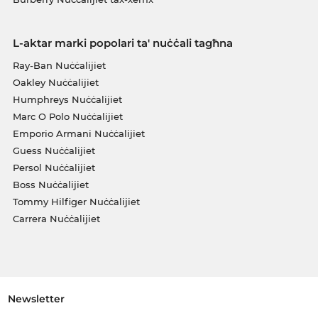
L-aktar marki popolari ta' nuċċali tagħna
Ray-Ban Nuċċalijiet
Oakley Nuċċalijiet
Humphreys Nuċċalijiet
Marc O Polo Nuċċalijiet
Emporio Armani Nuċċalijiet
Guess Nuċċalijiet
Persol Nuċċalijiet
Boss Nuċċalijiet
Tommy Hilfiger Nuċċalijiet
Carrera Nuċċalijiet
Newsletter