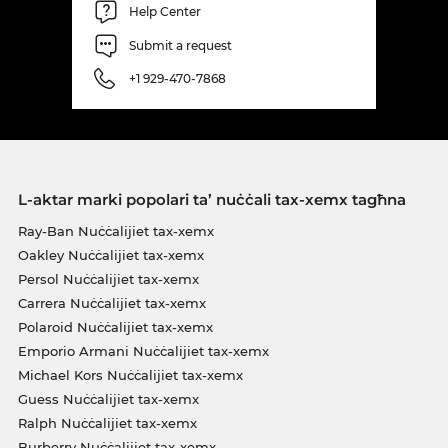
Help Center
Submit a request
+1 929-470-7868
L-aktar marki popolari ta’ nuċċali tax-xemx tagħna
Ray-Ban Nuċċalijiet tax-xemx
Oakley Nuċċalijiet tax-xemx
Persol Nuċċalijiet tax-xemx
Carrera Nuċċalijiet tax-xemx
Polaroid Nuċċalijiet tax-xemx
Emporio Armani Nuċċalijiet tax-xemx
Michael Kors Nuċċalijiet tax-xemx
Guess Nuċċalijiet tax-xemx
Ralph Nuċċalijiet tax-xemx
Burberry Nuċċalijiet tax-xemx