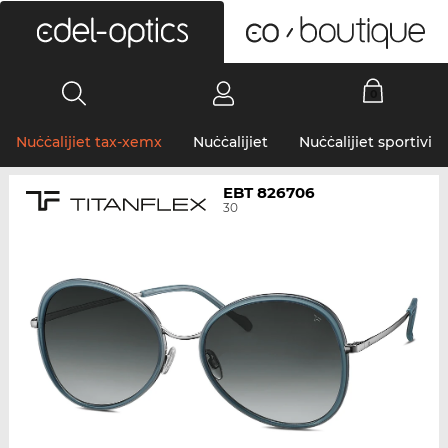
0
Nuċċalijiet tax-xemx
Nuċċalijiet
Nuċċalijiet sportivi
EBT 826706
30