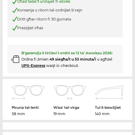
Għad fadal
1
unitajiet fl-istokk
Konsenja u ritorn tal-ordnijiet b'xejn
Dritt għar-ritorn fi 30 ġurnata
Prezzijiet irħas
B'garanzija li tirċievi l-ordni sa
12 ta’ Awwissu 2026
:
Ordna fi żmien
49 siegħa/t u 53 minuta/i
u agħżel
UPS-Express
waqt iċ-checkout.
Ħxuna tal-lenti
Wisa' tal-virga
Tul il-bewżijiet
58 mm
19 mm
140 mm