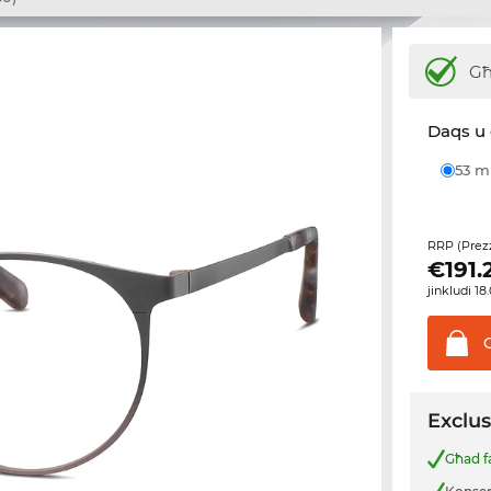
Għ
Daqs u 
53 
RRP (Prez
€
191.
jinkludi 1
Exclus
Għad f