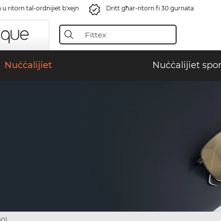
u ritorn tal-ordnijiet b'xejn
Dritt għar-ritorn fi 30 ġurnata
Nuċċalijiet
Nuċċalijiet spor
60)