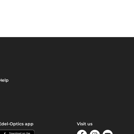
Help
Edel-Optics app
Visit us