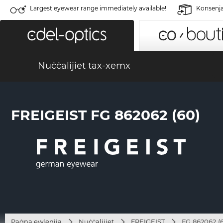
Largest eyewear range immediately available!
Konsenja 
Nuċċalijiet tax-xemx
FREIGEIST FG 862062 (60)
Paġna ewlenija
Nuċċalijiet
FREIGEIST
FG 862062 (