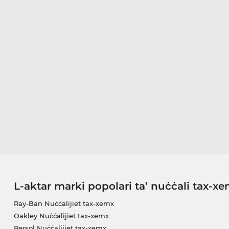
L-aktar marki popolari ta’ nuċċali tax-x
Ray-Ban Nuċċalijiet tax-xemx
Oakley Nuċċalijiet tax-xemx
Persol Nuċċalijiet tax-xemx