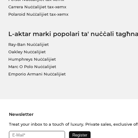
Carrera Nuċċalijiet tax-xemx
Polaroid Nuċċalijiet tax-xemx
L-aktar marki popolari ta' nuċċali tagħn
Ray-Ban Nuċċalijiet
Oakley Nuċċalijiet
Humphreys Nuċċalijiet
Marc O Polo Nuċċalijiet
Emporio Armani Nuċċalijiet
Newsletter
Treat your inbox to a touch of luxury. Private sales, exclusive o