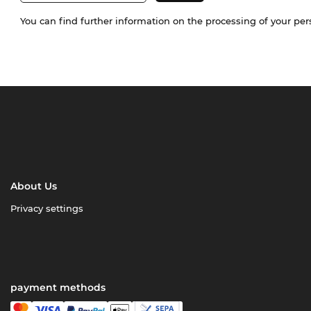
You can find further information on the processing of your pe
About Us
Privacy settings
payment methods