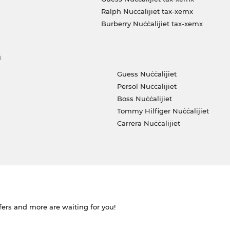
Ralph Nuċċalijiet tax-xemx
Burberry Nuċċalijiet tax-xemx
a
Guess Nuċċalijiet
Persol Nuċċalijiet
Boss Nuċċalijiet
Tommy Hilfiger Nuċċalijiet
Carrera Nuċċalijiet
ffers and more are waiting for you!