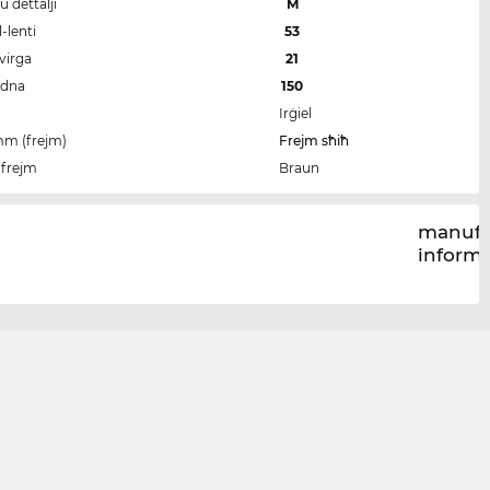
u dettalji
M
-lenti
53
-virga
21
idna
150
Irġiel
imm (frejm)
Frejm sħiħ
-frejm
Braun
manufa
inform