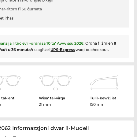
a u ritorn tal-ordnijiet b'xejn
ħar-ritorn fi 30 ġurnata
iet irħas
anzija li tirċievi l-ordni sa
10 ta’ Awwissu 2026
:
Ordna fi żmien
8
ħa/t u 36 minuta/i
u agħżel
UPS-Express
waqt iċ-checkout.
tal-lenti
Wisa' tal-virga
Tul il-bewżijiet
m
21 mm
150 mm
062 Informazzjoni dwar il-Mudell