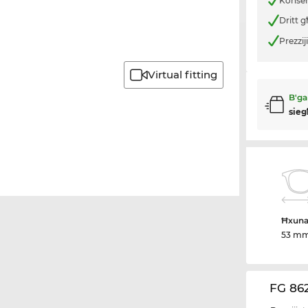
Konsenj
Dritt g
Prezzij
Virtual fitting
B'gar
sieg
Ħxuna 
53 m
FG 862