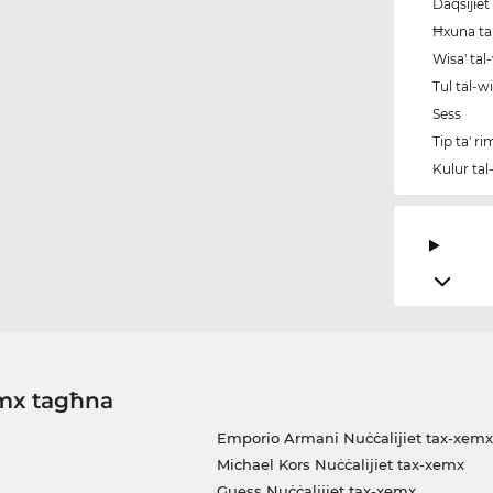
Daqsijiet 
Ħxuna tal
Wisa' tal
Tul tal-w
Sess
Tip ta' r
Kulur tal
emx tagħna
Emporio Armani Nuċċalijiet tax-xemx
Michael Kors Nuċċalijiet tax-xemx
Guess Nuċċalijiet tax-xemx