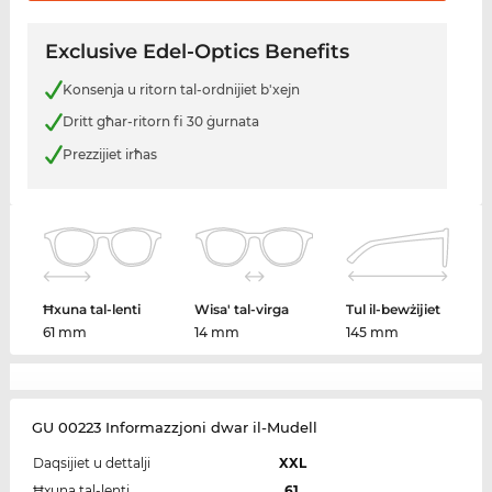
Exclusive Edel-Optics Benefits
Konsenja u ritorn tal-ordnijiet b'xejn
Dritt għar-ritorn fi 30 ġurnata
Prezzijiet irħas
Ħxuna tal-lenti
Wisa' tal-virga
Tul il-bewżijiet
61 mm
14 mm
145 mm
GU 00223 Informazzjoni dwar il-Mudell
Daqsijiet u dettalji
XXL
Ħxuna tal-lenti
61