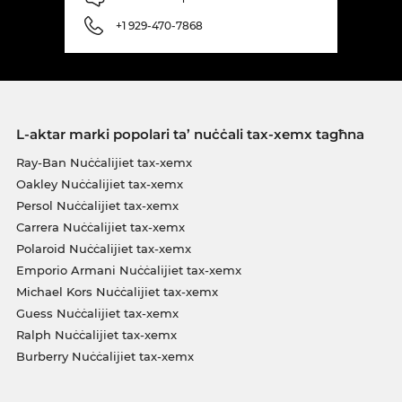
+1 929-470-7868
L-aktar marki popolari ta’ nuċċali tax-xemx tagħna
Ray-Ban Nuċċalijiet tax-xemx
Oakley Nuċċalijiet tax-xemx
Persol Nuċċalijiet tax-xemx
Carrera Nuċċalijiet tax-xemx
Polaroid Nuċċalijiet tax-xemx
Emporio Armani Nuċċalijiet tax-xemx
Michael Kors Nuċċalijiet tax-xemx
Guess Nuċċalijiet tax-xemx
Ralph Nuċċalijiet tax-xemx
Burberry Nuċċalijiet tax-xemx