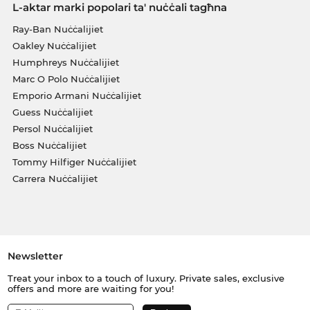
L-aktar marki popolari ta' nuċċali tagħna
Ray-Ban Nuċċalijiet
Oakley Nuċċalijiet
Humphreys Nuċċalijiet
Marc O Polo Nuċċalijiet
Emporio Armani Nuċċalijiet
Guess Nuċċalijiet
Persol Nuċċalijiet
Boss Nuċċalijiet
Tommy Hilfiger Nuċċalijiet
Carrera Nuċċalijiet
Newsletter
Treat your inbox to a touch of luxury. Private sales, exclusive
offers and more are waiting for you!