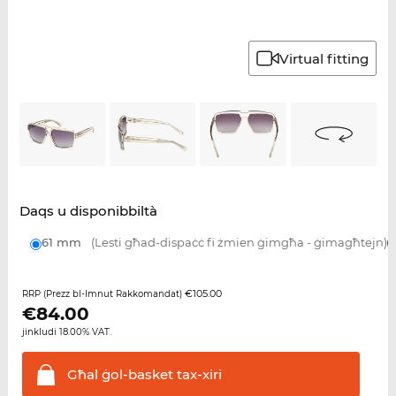
Virtual fitting
Daqs u disponibbiltà
61 mm
(Lesti għad-dispaċċ fi żmien ġimgħa - ġimagħtejn)
€105.00
RRP (Prezz bl-Imnut Rakkomandat)
€
84.00
jinkludi 18.00% VAT.
Għal ġol-basket
tax-xiri