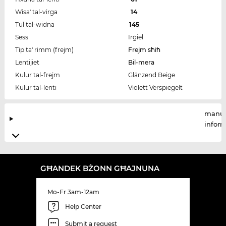
Wisa' tal-virga
14
Tul tal-widna
145
Sess
Irġiel
Tip ta' rimm (frejm)
Frejm sħiħ
Lentijiet
Bil-mera
Kulur tal-frejm
Glänzend Beige
Kulur tal-lenti
Violett Verspiegelt
manuf
infor
GĦANDEK BŻONN GĦAJNUNA
Mo-Fr 3am-12am
Help Center
Submit a request