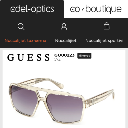
0
Nuċċalijiet tax-xemx
Nuċċalijiet
Nuċċalijiet sportivi
GU00223
Mirrored
57Z