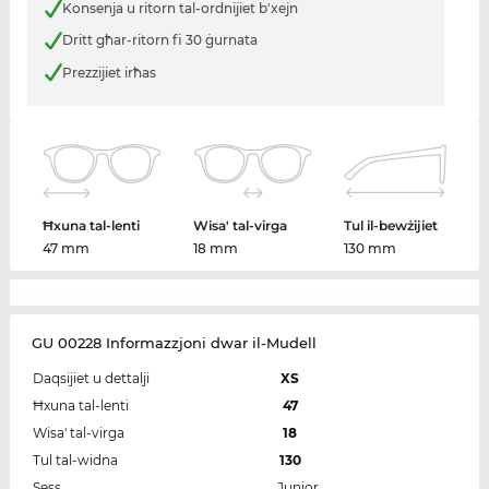
Konsenja u ritorn tal-ordnijiet b'xejn
Dritt għar-ritorn fi 30 ġurnata
Prezzijiet irħas
Ħxuna tal-lenti
Wisa' tal-virga
Tul il-bewżijiet
47 mm
18 mm
130 mm
GU 00228 Informazzjoni dwar il-Mudell
Daqsijiet u dettalji
XS
Ħxuna tal-lenti
47
Wisa' tal-virga
18
Tul tal-widna
130
Sess
Junior