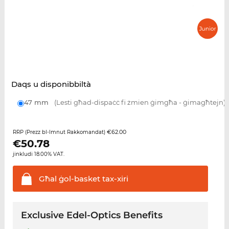
Daqs u disponibbiltà
47 mm
(Lesti għad-dispaċċ fi żmien ġimgħa - ġimagħtejn)
€62.00
RRP (Prezz bl-Imnut Rakkomandat)
€
50.78
jinkludi 18.00% VAT.
Għal ġol-basket
tax-xiri
Exclusive Edel-Optics Benefits