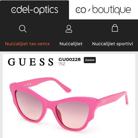
0
Nuċċalijiet tax-xemx
Nuċċalijiet
Nuċċalijiet sportivi
GU00228
Junior
75Z