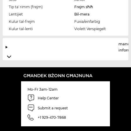
Tip ta' rimm (frejm)
Frejm sħiħ
Lentijiet
Bil-mera
Kulur tal-frejm
Fuxia/einfarbig
Kulur tal-lenti
Violett Verspiegelt
manuf
infor
GĦANDEK BŻONN GĦAJNUNA
Mo-Fr 3am-12am
Help Center
Submit a request
+1 929-470-7868