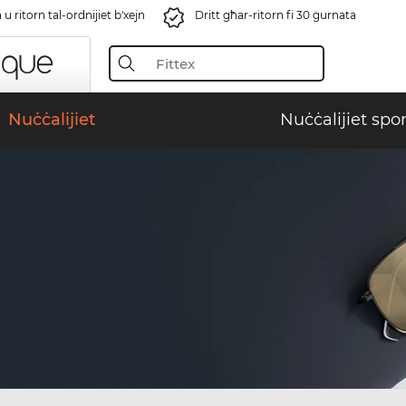
u ritorn tal-ordnijiet b'xejn
Dritt għar-ritorn fi 30 ġurnata
Nuċċalijiet
Nuċċalijiet spor