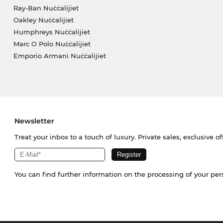
Ray-Ban Nuċċalijiet
Oakley Nuċċalijiet
Humphreys Nuċċalijiet
Marc O Polo Nuċċalijiet
Emporio Armani Nuċċalijiet
Newsletter
Treat your inbox to a touch of luxury. Private sales, exclusive o
You can find further information on the processing of your pe