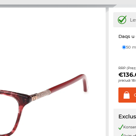
Le
Daqs u 
50
RRP (Prez
€
136
jinkludi 1
Exclus
Konsenj