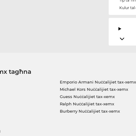
Tip ta' r
Kulur tal
emx tagħna
Emporio Armani Nuċċalijiet tax-xemx
Michael Kors Nuċċalijiet tax-xemx
Guess Nuċċalijiet tax-xemx
Ralph Nuċċalijiet tax-xemx
Burberry Nuċċalijiet tax-xemx
a