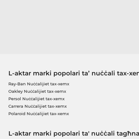
L-aktar marki popolari ta’ nuċċali tax-x
Ray-Ban Nuċċalijiet tax-xemx
Oakley Nuċċalijiet tax-xemx
Persol Nuċċalijiet tax-xemx
Carrera Nuċċalijiet tax-xemx
Polaroid Nuċċalijiet tax-xemx
L-aktar marki popolari ta' nuċċali tagħn