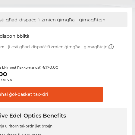
sti għad-dispaċċ
fi żmien ġimgħa - ġimagħtejn
disponibbiltà
 mm
(Lesti għad-dispaċċ fi żmien ġimgħa - ġimagħtejn)
€170.00
z bl-Imnut Rakkomandat)
.00
8.00% VAT.
Għal ġol-basket
tax-xiri
ive Edel-Optics Benefits
a u ritorn tal-ordnijiet b'xejn