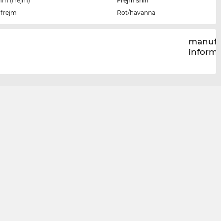
imm (frejm)
Frejm sħiħ
-frejm
Rot/havanna
manufa
inform