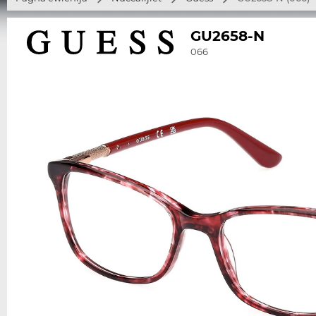
GU2658-N
066