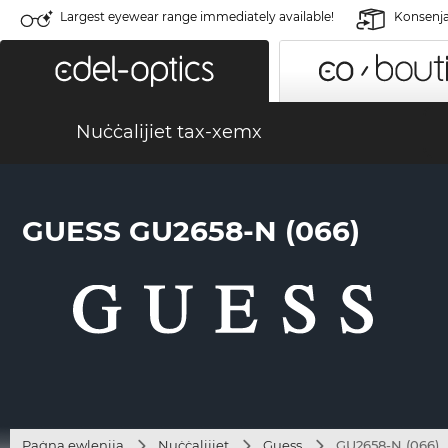
Largest eyewear range immediately available!
Konsenja 
Nuċċalijiet tax-xemx
GUESS GU2658-N (066)
Paġna ewlenija
Nuċċalijiet
Guess
GU2658-N (066)