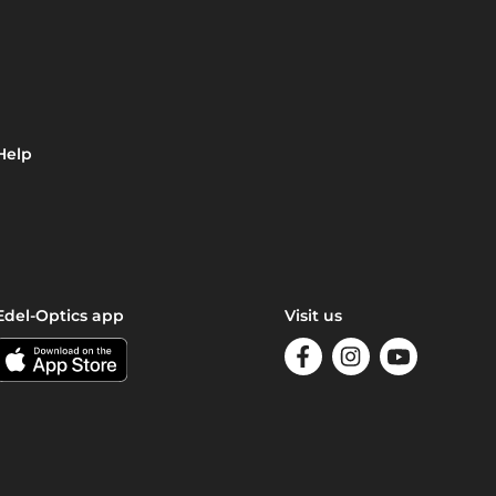
Help
Edel-Optics app
Visit us