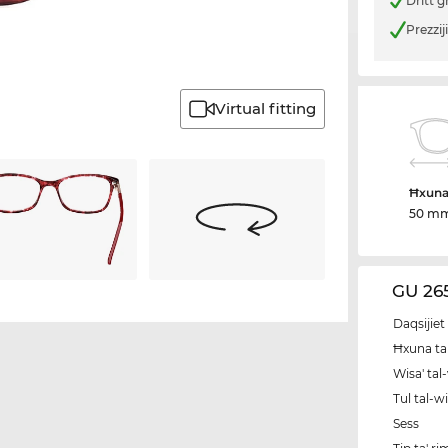
Dritt g
Prezzij
Virtual fitting
Ħxuna 
50 m
GU 265
Daqsijiet 
Ħxuna tal
Wisa' tal
Tul tal-w
Sess