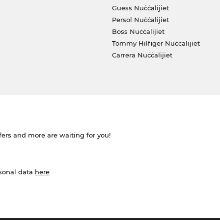
Guess Nuċċalijiet
Persol Nuċċalijiet
Boss Nuċċalijiet
Tommy Hilfiger Nuċċalijiet
Carrera Nuċċalijiet
ffers and more are waiting for you!
rsonal data
here