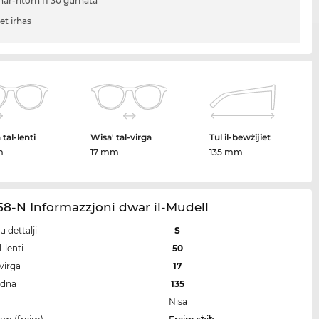
ħar-ritorn fi 30 ġurnata
iet irħas
tal-lenti
Wisa' tal-virga
Tul il-bewżijiet
m
17 mm
135 mm
8-N Informazzjoni dwar il-Mudell
u dettalji
S
-lenti
50
-virga
17
idna
135
Nisa