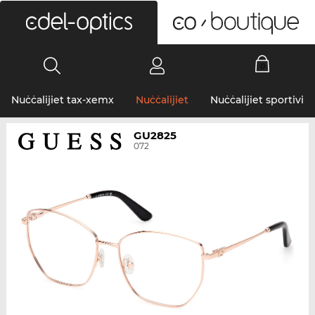
0
Nuċċalijiet tax-xemx
Nuċċalijiet
Nuċċalijiet sportivi
GU2825
072