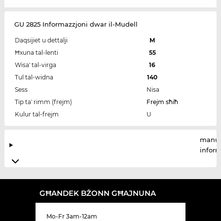
GU 2825 Informazzjoni dwar il-Mudell
Daqsijiet u dettalji
M
Ħxuna tal-lenti
55
Wisa' tal-virga
16
Tul tal-widna
140
Sess
Nisa
Tip ta' rimm (frejm)
Frejm sħiħ
Kulur tal-frejm
U
manuf
infor
GĦANDEK BŻONN GĦAJNUNA
Mo-Fr 3am-12am