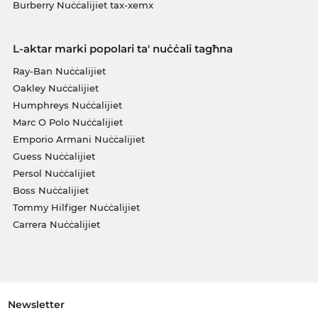
Burberry Nuċċalijiet tax-xemx
L-aktar marki popolari ta' nuċċali tagħna
Ray-Ban Nuċċalijiet
Oakley Nuċċalijiet
Humphreys Nuċċalijiet
Marc O Polo Nuċċalijiet
Emporio Armani Nuċċalijiet
Guess Nuċċalijiet
Persol Nuċċalijiet
Boss Nuċċalijiet
Tommy Hilfiger Nuċċalijiet
Carrera Nuċċalijiet
Newsletter