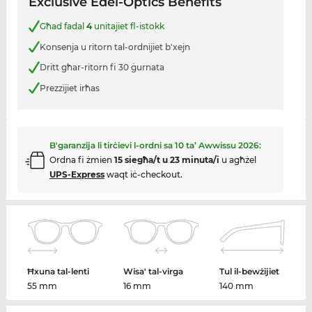
Exclusive Edel-Optics Benefits
Għad fadal
4
unitajiet fl-istokk
Konsenja u ritorn tal-ordnijiet b'xejn
Dritt għar-ritorn fi 30 ġurnata
Prezzijiet irħas
B'garanzija li tirċievi l-ordni sa
10 ta’ Awwissu 2026
:
Ordna fi żmien
15 siegħa/t u 23 minuta/i
u agħżel
UPS-Express
waqt iċ-checkout.
Ħxuna tal-lenti
Wisa' tal-virga
Tul il-bewżijiet
55 mm
16 mm
140 mm