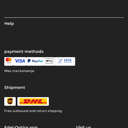
Help
payment methods
Ħlas mal-konsenja
Shipment
Free outbound and return shipping
Edel-Optics app
Visit us