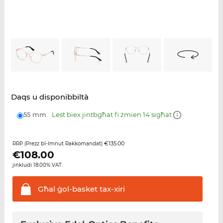
Daqs u disponibbiltà
55 mm
Lest biex jintbgħat fi żmien 14 sigħat
€135.00
RRP (Prezz bl-Imnut Rakkomandat)
€
108.00
jinkludi 18.00% VAT.
Għal ġol-basket
tax-xiri