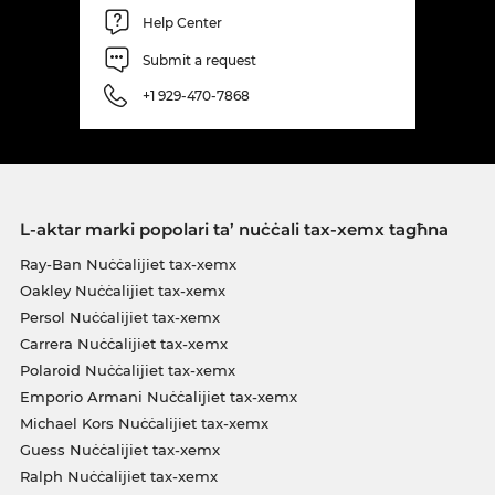
Help Center
Submit a request
+1 929-470-7868
L-aktar marki popolari ta’ nuċċali tax-xemx tagħna
Ray-Ban Nuċċalijiet tax-xemx
Oakley Nuċċalijiet tax-xemx
Persol Nuċċalijiet tax-xemx
Carrera Nuċċalijiet tax-xemx
Polaroid Nuċċalijiet tax-xemx
Emporio Armani Nuċċalijiet tax-xemx
Michael Kors Nuċċalijiet tax-xemx
Guess Nuċċalijiet tax-xemx
Ralph Nuċċalijiet tax-xemx