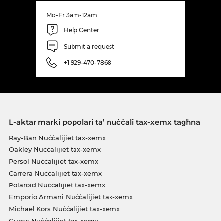
Mo-Fr 3am-12am
Help Center
Submit a request
+1 929-470-7868
L-aktar marki popolari ta’ nuċċali tax-xemx tagħna
Ray-Ban Nuċċalijiet tax-xemx
Oakley Nuċċalijiet tax-xemx
Persol Nuċċalijiet tax-xemx
Carrera Nuċċalijiet tax-xemx
Polaroid Nuċċalijiet tax-xemx
Emporio Armani Nuċċalijiet tax-xemx
Michael Kors Nuċċalijiet tax-xemx
Guess Nuċċalijiet tax-xemx