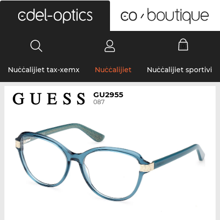
0
Nuċċalijiet tax-xemx
Nuċċalijiet
Nuċċalijiet sportivi
GU2955
087