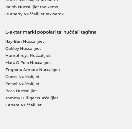
Ralph Nuċċalijiet tax-xemx
Burberry Nuċċalijiet tax-xemx
L-aktar marki popolari ta' nuċċali tagħna
Ray-Ban Nuċċalijiet
Oakley Nuċċalijiet
Humphreys Nuċċalijiet
Marc O Polo Nuċċalijiet
Emporio Armani Nuċċalijiet
Guess Nuċċalijiet
Persol Nuċċalijiet
Boss Nuċċalijiet
Tommy Hilfiger Nuċċalijiet
Carrera Nuċċalijiet