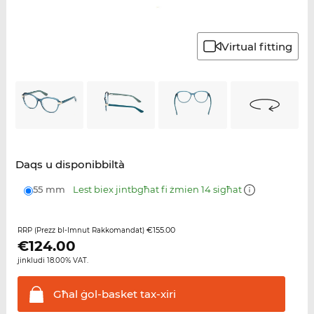
Virtual fitting
Daqs u disponibbiltà
55 mm
Lest biex jintbgħat fi żmien 14 sigħat
€155.00
RRP (Prezz bl-Imnut Rakkomandat)
€
124.00
jinkludi 18.00% VAT.
Għal ġol-basket
tax-xiri