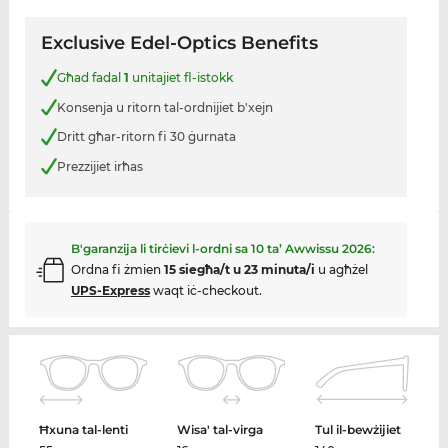
Exclusive Edel-Optics Benefits
Għad fadal
1
unitajiet fl-istokk
Konsenja u ritorn tal-ordnijiet b'xejn
Dritt għar-ritorn fi 30 ġurnata
Prezzijiet irħas
B'garanzija li tirċievi l-ordni sa
10 ta’ Awwissu 2026
:
Ordna fi żmien
15 siegħa/t u 23 minuta/i
u agħżel
UPS-Express
waqt iċ-checkout.
Ħxuna tal-lenti
Wisa' tal-virga
Tul il-bewżijiet