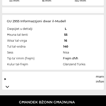
55 mm
16 mm
140 mm
GU 2955 Informazzjoni dwar il-Mudell
Daqsijiet u dettalji
L
Ħxuna tal-lenti
55
Wisa' tal-virga
16
Tul tal-widna
140
Sess
Nisa
Tip ta' rimm (frejm)
Frejm sħiħ
Kulur tal-frejm
Glänzend Türkis
manuf
infor
GĦANDEK BŻONN GĦAJNUNA