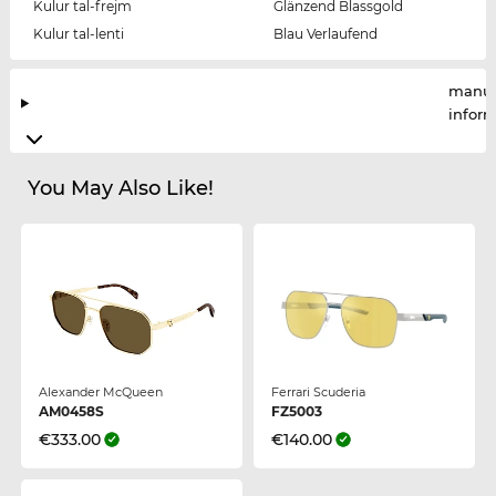
Kulur tal-frejm
Glänzend Blassgold
Kulur tal-lenti
Blau Verlaufend
manuf
infor
You May Also Like!
Alexander McQueen
Ferrari Scuderia
AM0458S
FZ5003
€333.00
€140.00