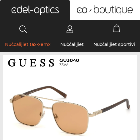
0
Nuċċalijiet tax-xemx
Nuċċalijiet
Nuċċalijiet sportivi
GU3040
33W