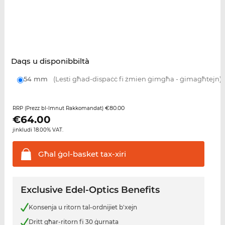
Daqs u disponibbiltà
54 mm
(Lesti għad-dispaċċ fi żmien ġimgħa - ġimagħtejn)
€80.00
RRP (Prezz bl-Imnut Rakkomandat)
€
64.00
jinkludi 18.00% VAT.
Għal ġol-basket
tax-xiri
Exclusive Edel-Optics Benefits
Konsenja u ritorn tal-ordnijiet b'xejn
Dritt għar-ritorn fi 30 ġurnata