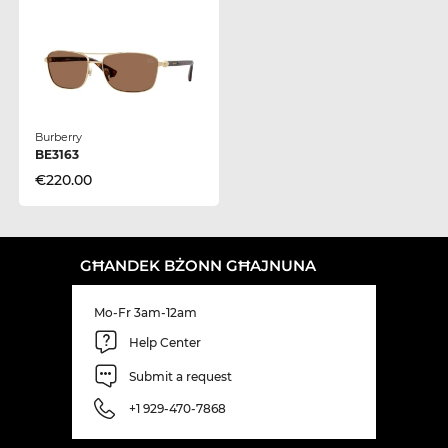
Burberry
BE3163
€220.00
GĦANDEK BŻONN GĦAJNUNA
Mo-Fr 3am-12am
Help Center
Submit a request
+1 929-470-7868