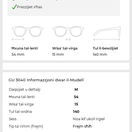
Prezzijiet irħas
Ħxuna tal-lenti
Wisa' tal-virga
Tul il-bewżijiet
54 mm
15 mm
140 mm
GU 3040 Informazzjoni dwar il-Mudell
Daqsijiet u dettalji
M
Ħxuna tal-lenti
54
Wisa' tal-virga
15
Tul tal-widna
140
Sess
Nisa kif ukoll Irġiel
Tip ta' rimm (frejm)
Frejm sħiħ