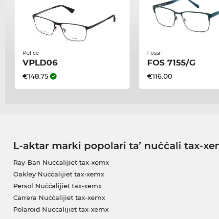
Police
Fossil
VPLD06
FOS 7155/G
€148.75
€116.00
L-aktar marki popolari ta’ nuċċali tax-x
Ray-Ban Nuċċalijiet tax-xemx
Oakley Nuċċalijiet tax-xemx
Persol Nuċċalijiet tax-xemx
Carrera Nuċċalijiet tax-xemx
Polaroid Nuċċalijiet tax-xemx