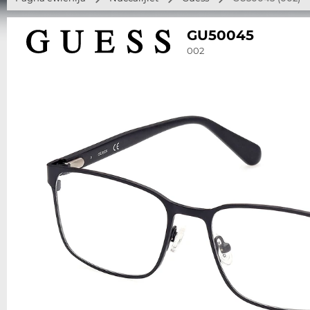
GU50045
002