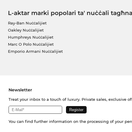
L-aktar marki popolari ta' nuċċali tagħn
Ray-Ban Nuċċalijiet
Oakley Nuċċalijiet
Humphreys Nuċċalijiet
Marc O Polo Nuċċalijiet
Emporio Armani Nuċċalijiet
Newsletter
Treat your inbox to a touch of luxury. Private sales, exclusive o
You can find further information on the processing of your pe