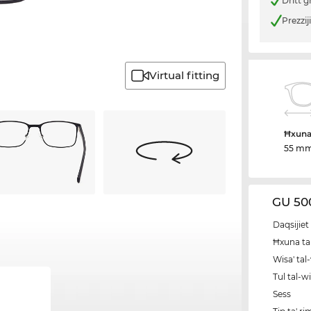
Dritt g
Prezzij
Virtual fitting
Ħxuna 
55 m
GU 500
Daqsijiet 
Ħxuna tal
Wisa' tal
Tul tal-w
Sess