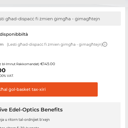
sti għad-dispaċċ
fi żmien ġimgħa - ġimagħtejn
disponibbiltà
mm
(Lesti għad-dispaċċ fi żmien ġimgħa - ġimagħtejn)
€145.00
z bl-Imnut Rakkomandat)
00
8.00% VAT.
Għal ġol-basket
tax-xiri
ive Edel-Optics Benefits
a u ritorn tal-ordnijiet b'xejn