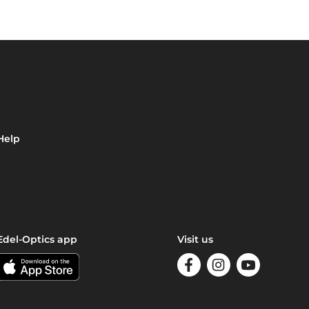
Help
Edel-Optics app
Visit us