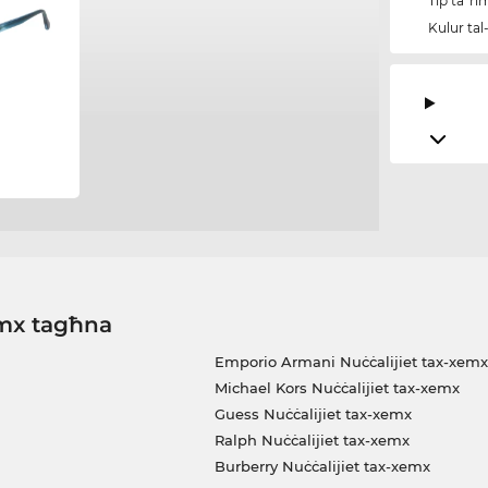
Tip ta' r
Kulur tal
emx tagħna
Emporio Armani Nuċċalijiet tax-xemx
Michael Kors Nuċċalijiet tax-xemx
Guess Nuċċalijiet tax-xemx
Ralph Nuċċalijiet tax-xemx
Burberry Nuċċalijiet tax-xemx