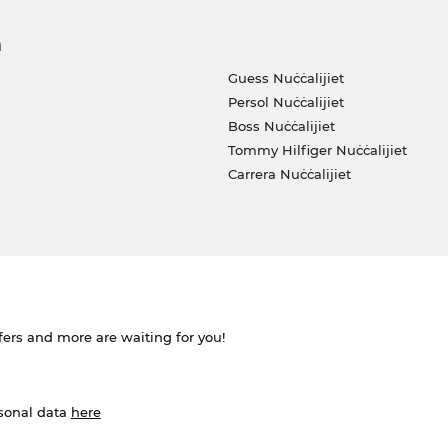
a
Guess Nuċċalijiet
Persol Nuċċalijiet
Boss Nuċċalijiet
Tommy Hilfiger Nuċċalijiet
Carrera Nuċċalijiet
ffers and more are waiting for you!
rsonal data
here