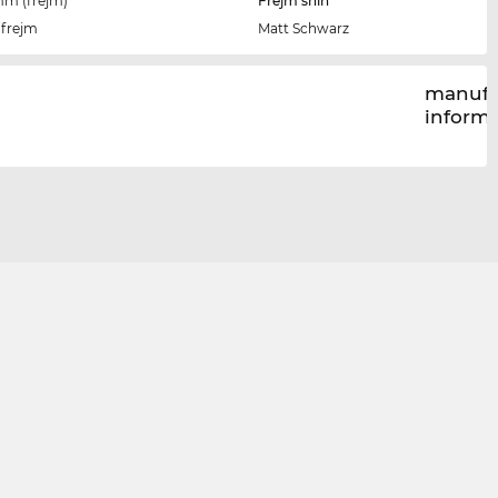
imm (frejm)
Frejm sħiħ
-frejm
Matt Schwarz
manufa
inform