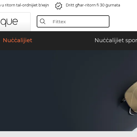
u ritorn tal-ordnijiet b'xejn
Dritt għar-ritorn fi 30 ġurnata
Nuċċalijiet
Nuċċalijiet spor