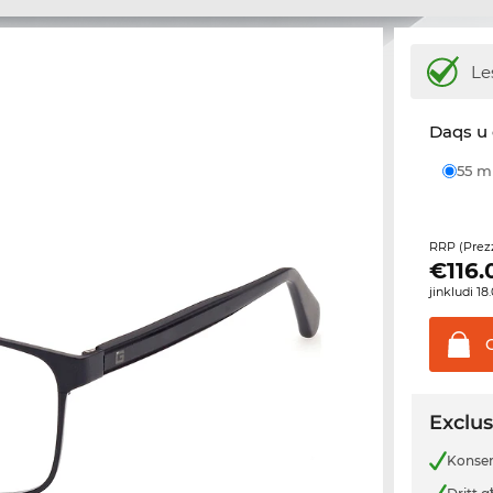
Le
Daqs u 
55 
RRP (Prez
€
116.
jinkludi 1
Exclus
Konsenj