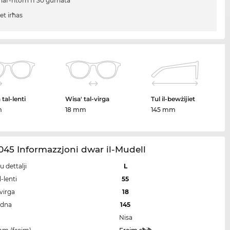
ħar-ritorn fi 30 ġurnata
iet irħas
tal-lenti
Wisa' tal-virga
Tul il-bewżijiet
m
18 mm
145 mm
45 Informazzjoni dwar il-Mudell
u dettalji
L
-lenti
55
-virga
18
idna
145
Nisa