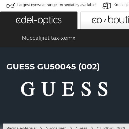
Largest eyewear range immediately available!
Konsenja 
Nuċċalijiet tax-xemx
GUESS GU50045 (002)
Paġna ewlenija
Nuċċalijiet
Guess
GU50045 (002)