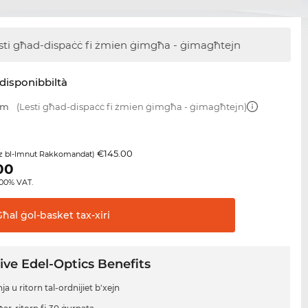
sti għad-dispaċċ
fi żmien ġimgħa - ġimagħtejn
disponibbiltà
mm
(Lesti għad-dispaċċ fi żmien ġimgħa - ġimagħtejn)
€145.00
z bl-Imnut Rakkomandat)
00
8.00% VAT.
Għal ġol-basket
tax-xiri
ive Edel-Optics Benefits
a u ritorn tal-ordnijiet b'xejn