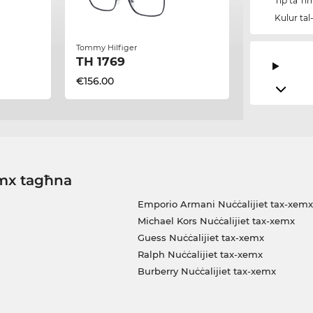
Tip ta' r
Kulur tal
Tommy Hilfiger
TH 1769
€156.00
emx tagħna
Emporio Armani Nuċċalijiet tax-xemx
Michael Kors Nuċċalijiet tax-xemx
Guess Nuċċalijiet tax-xemx
Ralph Nuċċalijiet tax-xemx
Burberry Nuċċalijiet tax-xemx