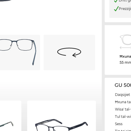
Dritt g
Prezzij
Ħxuna 
55 m
GU 500
Daqsijiet 
Ħxuna tal
Wisa' tal
Tul tal-w
Sess