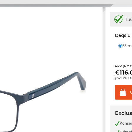
Le
Daqs u 
55 
RRP (Prez
€
116.
jinkludi 1
Exclus
Konsenj