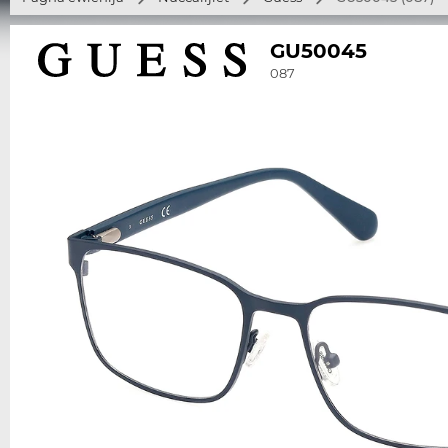
GU50045
087