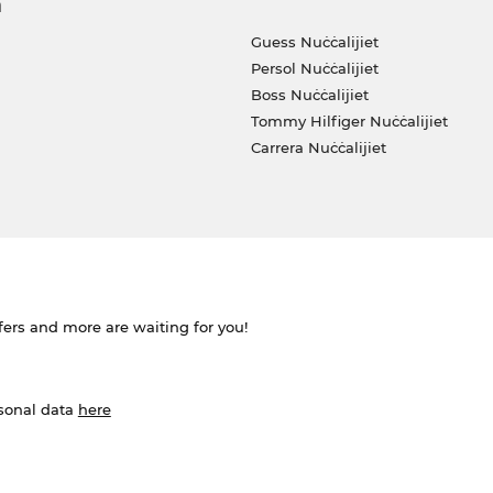
a
Guess Nuċċalijiet
Persol Nuċċalijiet
Boss Nuċċalijiet
Tommy Hilfiger Nuċċalijiet
Carrera Nuċċalijiet
ffers and more are waiting for you!
rsonal data
here