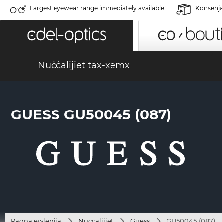
Largest eyewear range immediately available!
Konsenja 
Nuċċalijiet tax-xemx
GUESS GU50045 (087)
Paġna ewlenija
Nuċċalijiet
Guess
GU50045 (087)