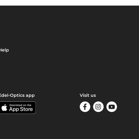
Help
Edel-Optics app
Visit us