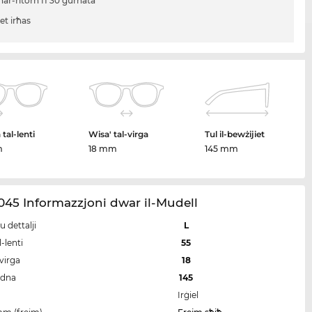
ħar-ritorn fi 30 ġurnata
iet irħas
tal-lenti
Wisa' tal-virga
Tul il-bewżijiet
m
18 mm
145 mm
45 Informazzjoni dwar il-Mudell
u dettalji
L
-lenti
55
-virga
18
idna
145
Irġiel