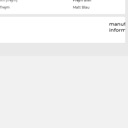
imm (frejm)
Frejm sħiħ
-frejm
Matt Blau
manufa
inform