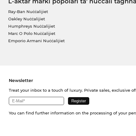
L-aktar marki popolari ta' nuċċali tagħn
Ray-Ban Nuċċalijiet
Oakley Nuċċalijiet
Humphreys Nuċċalijiet
Marc O Polo Nuċċalijiet
Emporio Armani Nuċċalijiet
Newsletter
Treat your inbox to a touch of luxury. Private sales, exclusive o
You can find further information on the processing of your pe