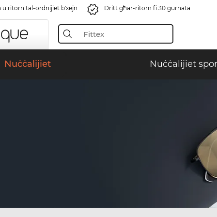
u ritorn tal-ordnijiet b'xejn
Dritt għar-ritorn fi 30 ġurnata
Nuċċalijiet
Nuċċalijiet spor