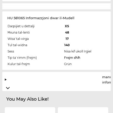
HU 581065 Informazzjoni dwar il-Mudell
Daqsijiet u dettalji
XS
Ħxuna tal-lenti
48
Wisa' tal-virga
17
Tul tal-widna
140
Sess
Nisa kif ukoll Irġiel
Tip ta' rimm (frejm)
Frejm sħiħ
Kulur tal-frejm
Grün
manuf
infor
You May Also Like!