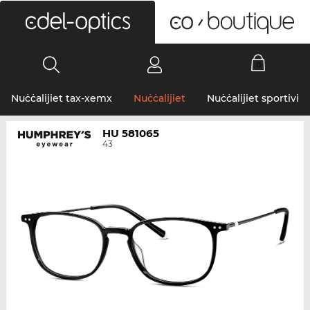
0
Nuċċalijiet tax-xemx
Nuċċalijiet
Nuċċalijiet sportivi
HU 581065
43