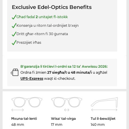
Exclusive Edel-Optics Benefits
Għad fadal
2
unitajiet fl-istokk
Konsenja u ritorn tal-ordnijiet b'xejn
Dritt għar-ritorn fi 30 ġurnata
Prezzijiet irħas
B'garanzija li tirċievi l-ordni sa
12 ta’ Awwissu 2026
:
Ordna fi żmien
27 siegħa/t u 48 minuta/i
u agħżel
UPS-Express
waqt iċ-checkout.
Ħxuna tal-lenti
Wisa' tal-virga
Tul il-bewżijiet
48 mm
17 mm
140 mm