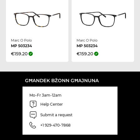
Marc O Polo
Marc O Polo
MP 503234
MP 503234
€159.20
€159.20
GĦANDEK BŻONN GĦAJNUNA
Mo-Fr 3am-12am
Help Center
Submit a request
+1 929-470-7868