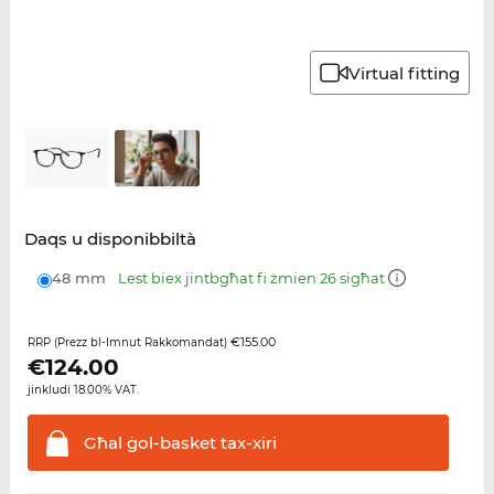
Virtual fitting
Daqs u disponibbiltà
48 mm
Lest biex jintbgħat fi żmien 26 sigħat
€155.00
RRP (Prezz bl-Imnut Rakkomandat)
€
124.00
jinkludi 18.00% VAT.
Għal ġol-basket
tax-xiri