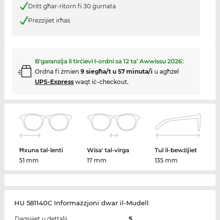
Dritt għar-ritorn fi 30 ġurnata
Prezzijiet irħas
B'garanzija li tirċievi l-ordni sa
12 ta’ Awwissu 2026
:
Ordna fi żmien
9 siegħa/t u 57 minuta/i
u agħżel
UPS-Express
waqt iċ-checkout.
Ħxuna tal-lenti
Wisa' tal-virga
Tul il-bewżijiet
51 mm
17 mm
135 mm
HU 581140C Informazzjoni dwar il-Mudell
Daqsijiet u dettalji
S