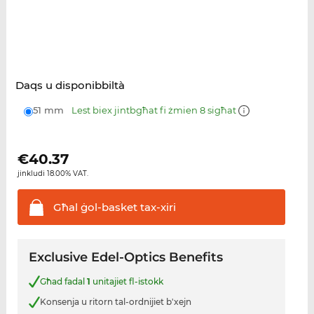
Daqs u disponibbiltà
51 mm
Lest biex jintbgħat fi żmien 8 sigħat
€
40.37
jinkludi 18.00% VAT.
Għal ġol-basket
tax-xiri
Exclusive Edel-Optics Benefits
Għad fadal
1
unitajiet fl-istokk
Konsenja u ritorn tal-ordnijiet b'xejn