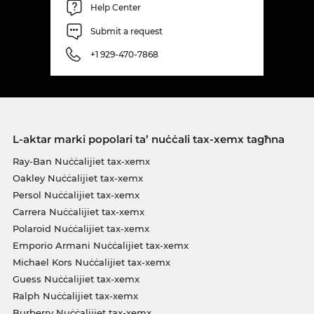
Help Center
Submit a request
+1 929-470-7868
L-aktar marki popolari ta’ nuċċali tax-xemx tagħna
Ray-Ban Nuċċalijiet tax-xemx
Oakley Nuċċalijiet tax-xemx
Persol Nuċċalijiet tax-xemx
Carrera Nuċċalijiet tax-xemx
Polaroid Nuċċalijiet tax-xemx
Emporio Armani Nuċċalijiet tax-xemx
Michael Kors Nuċċalijiet tax-xemx
Guess Nuċċalijiet tax-xemx
Ralph Nuċċalijiet tax-xemx
Burberry Nuċċalijiet tax-xemx