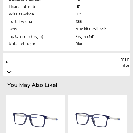
Ħxuna tal-lenti
51
Wisa' tal-virga
17
Tul tal-widna
135
Sess
Nisa kif ukoll Irġiel
Tip ta' rimm (frejm)
Frejm sħiħ
Kulur tal-frejm
Blau
manuf
infor
You May Also Like!