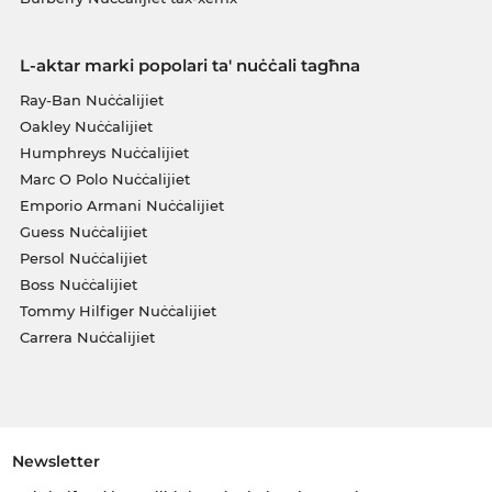
L-aktar marki popolari ta' nuċċali tagħna
Ray-Ban Nuċċalijiet
Oakley Nuċċalijiet
Humphreys Nuċċalijiet
Marc O Polo Nuċċalijiet
Emporio Armani Nuċċalijiet
Guess Nuċċalijiet
Persol Nuċċalijiet
Boss Nuċċalijiet
Tommy Hilfiger Nuċċalijiet
Carrera Nuċċalijiet
Newsletter