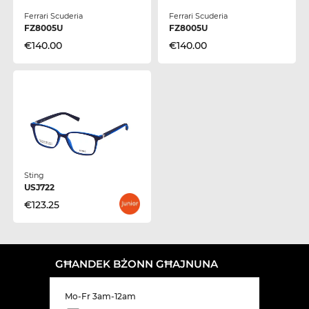
Ferrari Scuderia
Ferrari Scuderia
FZ8005U
FZ8005U
€140.00
€140.00
Sting
USJ722
€123.25
GĦANDEK BŻONN GĦAJNUNA
Mo-Fr 3am-12am