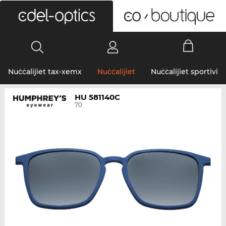
0
Nuċċalijiet tax-xemx
Nuċċalijiet
Nuċċalijiet sportivi
HU 581140C
70