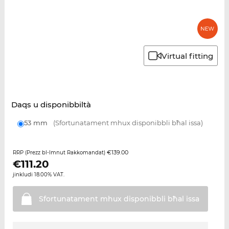
Virtual fitting
Daqs u disponibbiltà
53 mm
(Sfortunatament mhux disponibbli bħal issa)
€139.00
RRP (Prezz bl-Imnut Rakkomandat)
€
111.20
jinkludi 18.00% VAT.
Sfortunatament mhux disponibbli bħal
issa