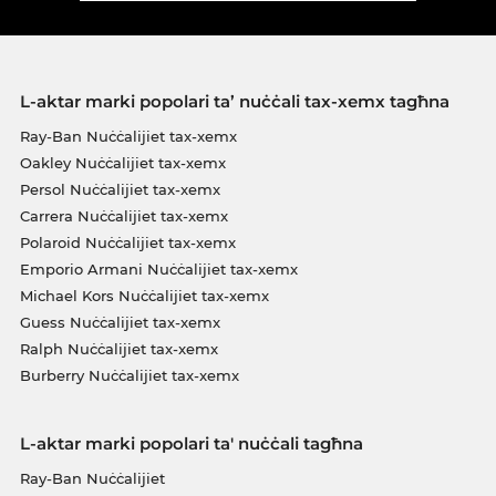
L-aktar marki popolari ta’ nuċċali tax-xemx tagħna
Ray-Ban Nuċċalijiet tax-xemx
Oakley Nuċċalijiet tax-xemx
Persol Nuċċalijiet tax-xemx
Carrera Nuċċalijiet tax-xemx
Polaroid Nuċċalijiet tax-xemx
Emporio Armani Nuċċalijiet tax-xemx
Michael Kors Nuċċalijiet tax-xemx
Guess Nuċċalijiet tax-xemx
Ralph Nuċċalijiet tax-xemx
Burberry Nuċċalijiet tax-xemx
L-aktar marki popolari ta' nuċċali tagħna
Ray-Ban Nuċċalijiet