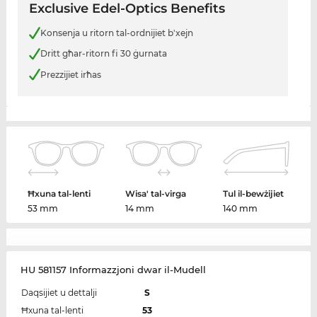
Exclusive Edel-Optics Benefits
Konsenja u ritorn tal-ordnijiet b'xejn
Dritt għar-ritorn fi 30 ġurnata
Prezzijiet irħas
Ħxuna tal-lenti
Wisa' tal-virga
Tul il-bewżijiet
53 mm
14 mm
140 mm
HU 581157 Informazzjoni dwar il-Mudell
Daqsijiet u dettalji
S
Ħxuna tal-lenti
53