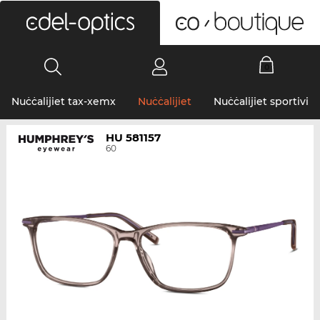
0
Nuċċalijiet tax-xemx
Nuċċalijiet
Nuċċalijiet sportivi
HU 581157
60