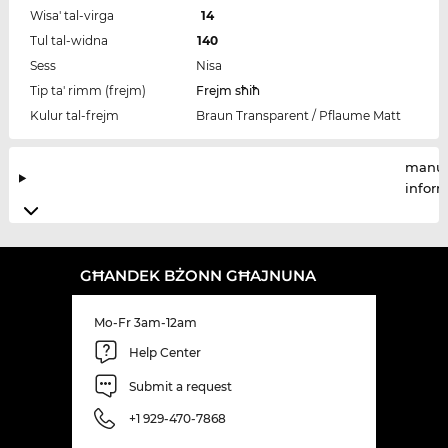
Wisa' tal-virga
14
Tul tal-widna
140
Sess
Nisa
Tip ta' rimm (frejm)
Frejm sħiħ
Kulur tal-frejm
Braun Transparent / Pflaume Matt
manuf
infor
GĦANDEK BŻONN GĦAJNUNA
Mo-Fr 3am-12am
Help Center
Submit a request
+1 929-470-7868