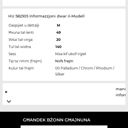
HU 582305 Informazzjoni dwar il-Mudell
Daqsijiet u dettalji
M
Ħxuna tal-lenti
49
Wisa' tal-virga
20
Tul tal-widna
140
Sess
Nisa kif ukoll Irġiel
Tip ta' rimm (frejm)
Nofs frejm
Kulur tal-frejm
00 Palladium / Chrom / Rhodium /
Silber
manuf
infor
GĦANDEK BŻONN GĦAJNUNA