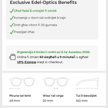
Exclusive Edel-Optics Benefits
Għad fadal
2
unitajiet fl-istokk
Konsenja u ritorn tal-ordnijiet b'xejn
Dritt għar-ritorn fi 30 ġurnata
Prezzijiet irħas
B'garanzija li tirċievi l-ordni sa
12 ta’ Awwissu 2026
:
Ordna fi żmien
60 siegħa/t u 9 minuta/i
u agħżel
UPS-Express
waqt iċ-checkout.
Ħxuna tal-lenti
Wisa' tal-virga
Tul il-bewżijiet
49 mm
20 mm
140 mm