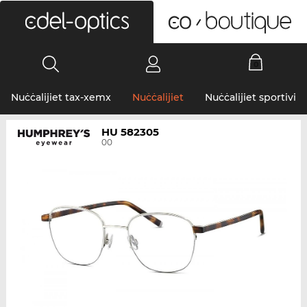
0
Nuċċalijiet tax-xemx
Nuċċalijiet
Nuċċalijiet sportivi
HU 582305
00