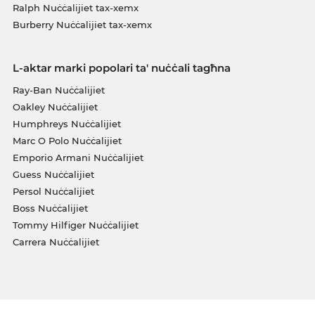
Ralph Nuċċalijiet tax-xemx
Burberry Nuċċalijiet tax-xemx
L-aktar marki popolari ta' nuċċali tagħna
Ray-Ban Nuċċalijiet
Oakley Nuċċalijiet
Humphreys Nuċċalijiet
Marc O Polo Nuċċalijiet
Emporio Armani Nuċċalijiet
Guess Nuċċalijiet
Persol Nuċċalijiet
Boss Nuċċalijiet
Tommy Hilfiger Nuċċalijiet
Carrera Nuċċalijiet