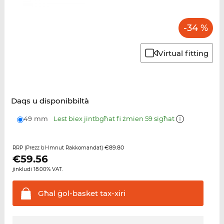
-34 %
Virtual fitting
Daqs u disponibbiltà
49 mm
Lest biex jintbgħat fi żmien 59 sigħat
€89.80
RRP (Prezz bl-Imnut Rakkomandat)
€
59.56
jinkludi 18.00% VAT.
Għal ġol-basket
tax-xiri