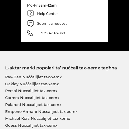
Mo-Fr 3am-12am
Help Center
Submit a request
+1 929-470-7868
L-aktar marki popolari ta’ nuċċali tax-xemx tagħna
Ray-Ban Nuċċalijiet tax-xemx
Oakley Nuċċalijiet tax-xemx
Persol Nuċċalijiet tax-xemx
Carrera Nuċċalijiet tax-xemx
Polaroid Nuċċalijiet tax-xemx
Emporio Armani Nuċċalijiet tax-xemx
Michael Kors Nuċċalijiet tax-xemx
Guess Nuċċalijiet tax-xemx