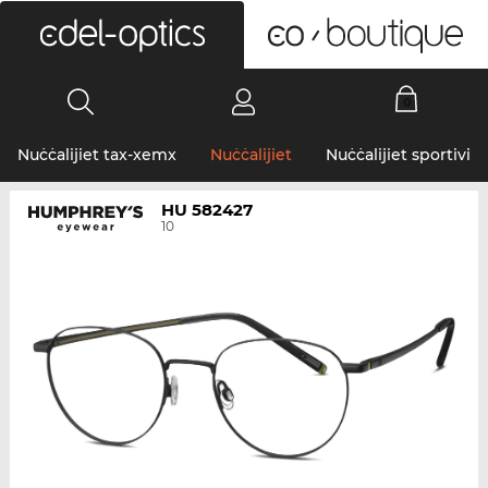
0
Nuċċalijiet tax-xemx
Nuċċalijiet
Nuċċalijiet sportivi
HU 582427
10