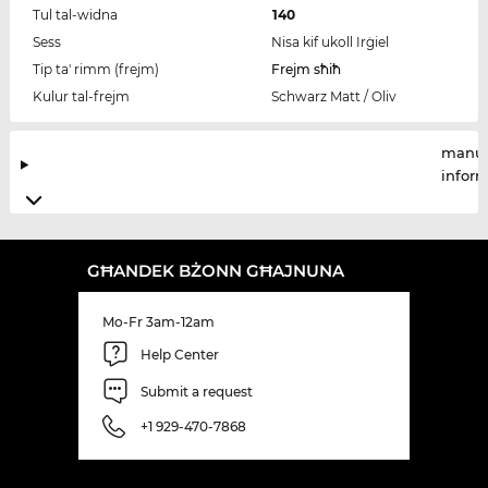
Tul tal-widna
140
Sess
Nisa kif ukoll Irġiel
Tip ta' rimm (frejm)
Frejm sħiħ
Kulur tal-frejm
Schwarz Matt / Oliv
manuf
infor
GĦANDEK BŻONN GĦAJNUNA
Mo-Fr 3am-12am
Help Center
Submit a request
+1 929-470-7868