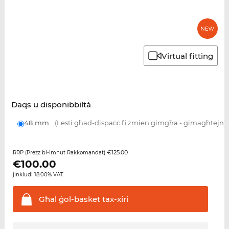
Virtual fitting
Daqs u disponibbiltà
48 mm
(Lesti għad-dispaċċ fi żmien ġimgħa - ġimagħtejn)
€125.00
RRP (Prezz bl-Imnut Rakkomandat)
€
100.00
jinkludi 18.00% VAT.
Għal ġol-basket
tax-xiri