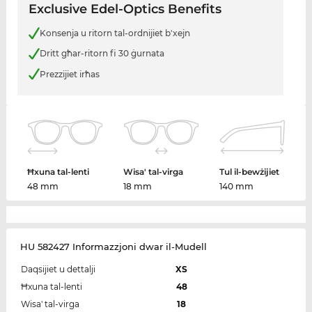
Exclusive Edel-Optics Benefits
Konsenja u ritorn tal-ordnijiet b'xejn
Dritt għar-ritorn fi 30 ġurnata
Prezzijiet irħas
Ħxuna tal-lenti
Wisa' tal-virga
Tul il-bewżijiet
48 mm
18 mm
140 mm
HU 582427 Informazzjoni dwar il-Mudell
Daqsijiet u dettalji
XS
Ħxuna tal-lenti
48
Wisa' tal-virga
18