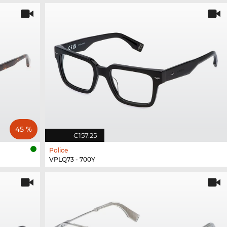
45 %
€157.25
Police
VPLQ73 - 700Y