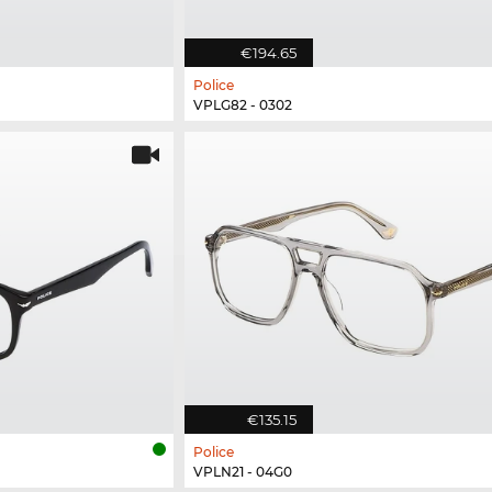
€194.65
Police
VPLG82 - 0302
€135.15
Police
VPLN21 - 04G0