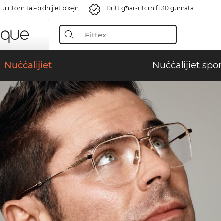
u ritorn tal-ordnijiet b'xejn
Dritt għar-ritorn fi 30 ġurnata
Nuċċalijiet
Nuċċalijiet spor