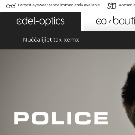
Largest eyewear range immediately available!
Konsenja 
Nuċċalijiet tax-xemx