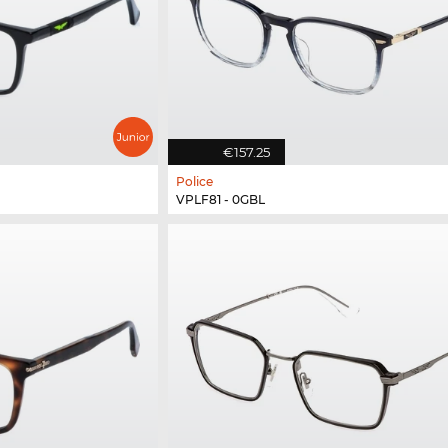
€157.25
Police
VPLF81 - 0GBL