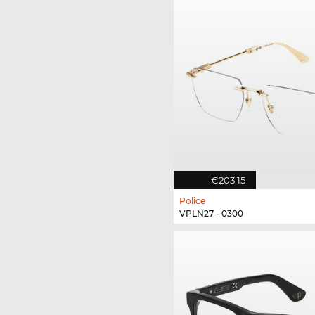
€203.15
Police
VPLN27 - 0300