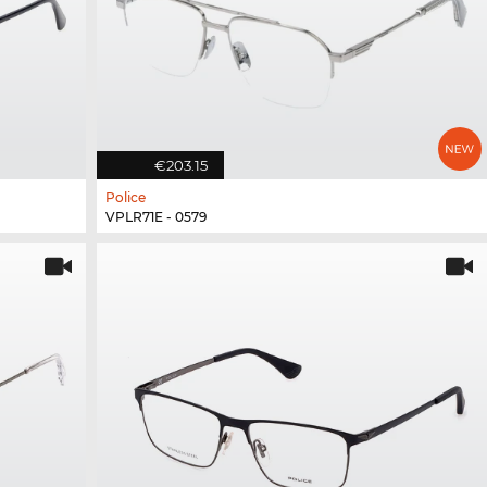
€203.15
Police
VPLR71E - 0579