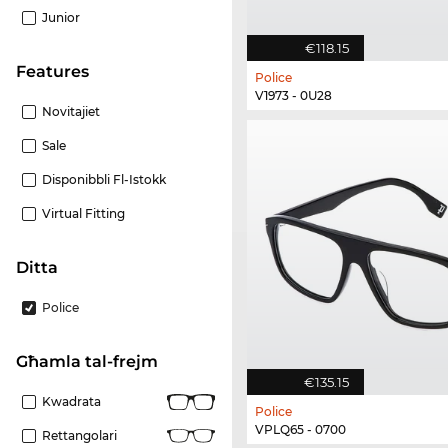
Junior
€118.15
Features
Police
V1973 - 0U28
Novitajiet
Sale
Disponibbli Fl-Istokk
Virtual Fitting
Ditta
Police
Għamla tal-frejm
€135.15
Kwadrata
Police
VPLQ65 - 0700
Rettangolari