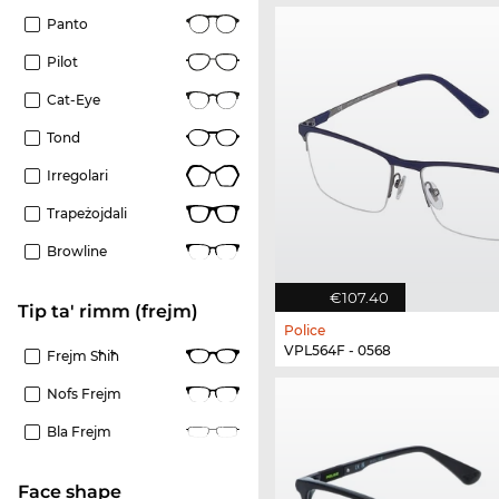
Panto
Pilot
Cat-Eye
Tond
Irregolari
Trapeżojdali
Browline
€107.40
Tip ta' rimm (frejm)
Police
VPL564F - 0568
Frejm Sħiħ
Nofs Frejm
Bla Frejm
Face shape