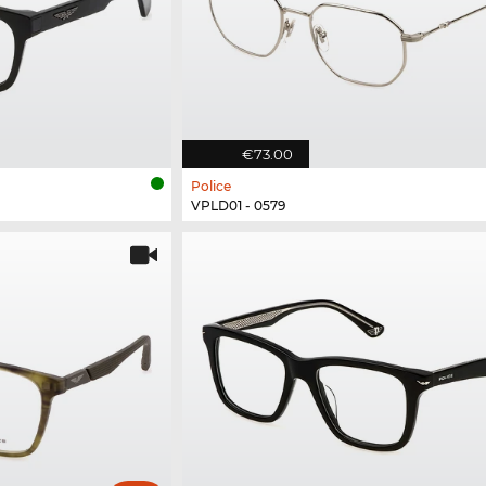
€73.00
Police
VPLD01 - 0579