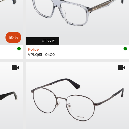
50 %
€135.15
Police
VPLQ65 - 04G0