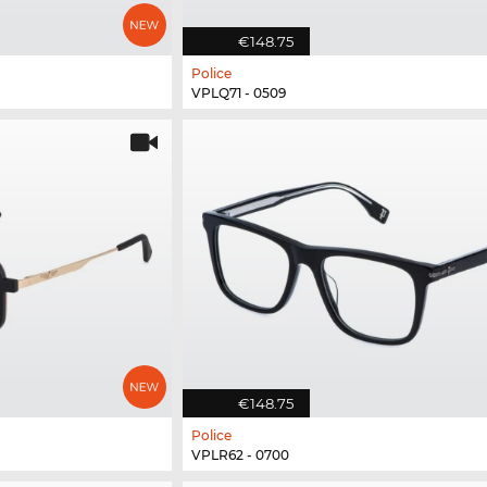
€148.75
Police
VPLQ71 - 0509
€148.75
Police
VPLR62 - 0700