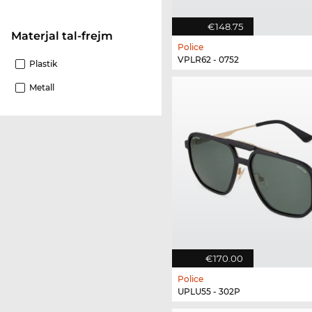
€148.75
Materjal tal-frejm
Police
VPLR62 - 0752
Plastik
Metall
€170.00
Police
UPLU55 - 302P