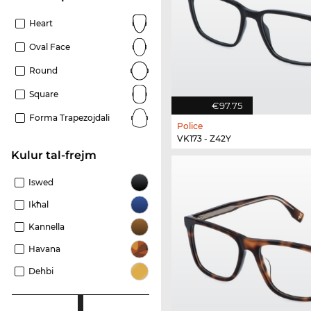
Heart
Oval Face
Round
Square
€97.75
Forma Trapezojdali
Police
VK173 - Z42Y
Kulur tal-frejm
Iswed
Ikħal
Kannella
Havana
Dehbi