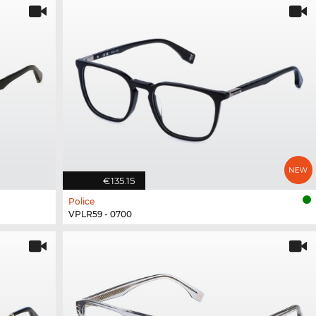
€135.15
Police
VPLR59 - 0700