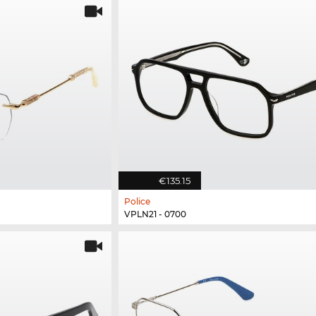
€135.15
Police
VPLN21 - 0700