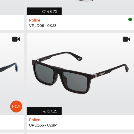
€148.75
Police
VPLD06 - 0K53
€157.25
Police
UPLQ66 - U28P