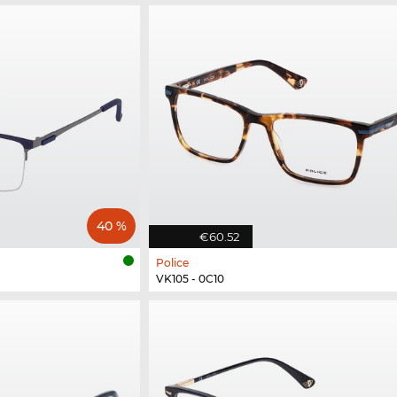
40 %
€60.52
Police
VK105 - 0C10