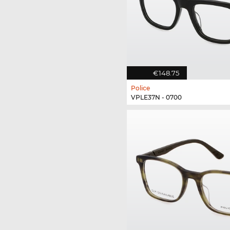
€148.75
Police
VPLE37N - 0700