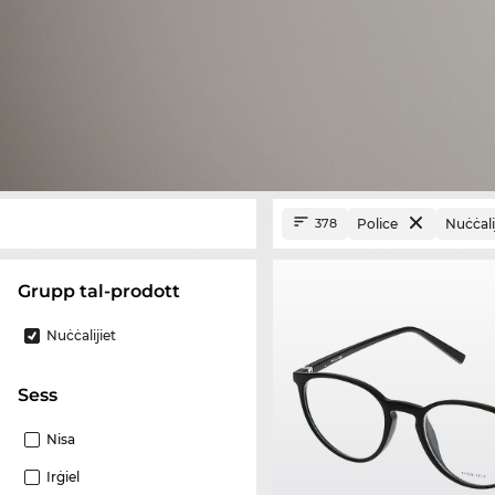
Police
Nuċċali
378
Grupp tal-prodott
Nuċċalijiet
Sess
Nisa
Irġiel