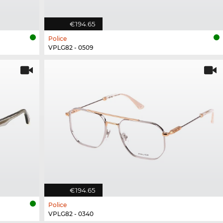
€194.65
Police
VPLG82 - 0509
€194.65
Police
VPLG82 - 0340