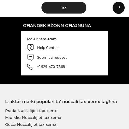
›
1
/3
GĦANDEK BŻONN GĦAJNUNA
Mo-Fr 3am-12am
Help Center
Submit a request
+1 929-470-7868
L-aktar marki popolari ta’ nuċċali tax-xemx tagħna
Prada Nuċċalijiet tax-xemx
Miu Miu Nuċċalijiet tax-xemx
Gucci Nuċċalijiet tax-xemx