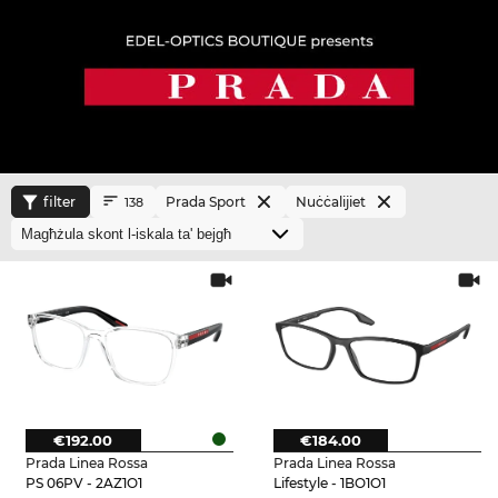
filter
Prada Sport
Nuċċalijiet
138
€192.00
€184.00
Prada Linea Rossa
Prada Linea Rossa
PS 06PV - 2AZ1O1
Lifestyle - 1BO1O1