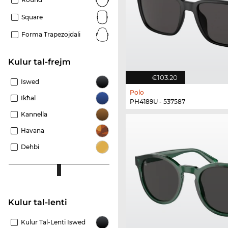
Square
Forma Trapezojdali
Kulur tal-frejm
€103.20
Iswed
Polo
Ikħal
PH4189U - 537587
Kannella
Havana
Dehbi
Kulur tal-lenti
Kulur Tal-Lenti Iswed