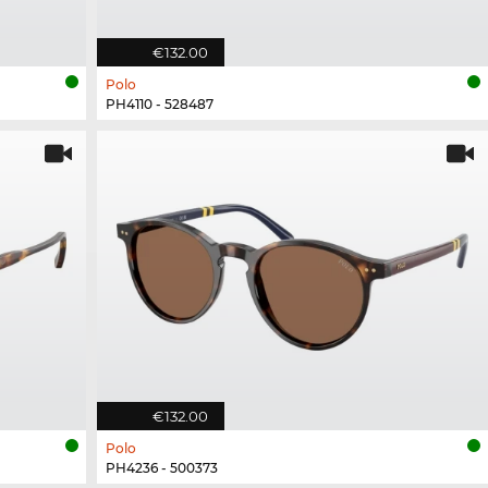
€132.00
Polo
PH4110 - 528487
€132.00
Polo
PH4236 - 500373