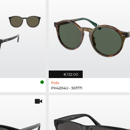
€132.00
Polo
PH4204U - 501771