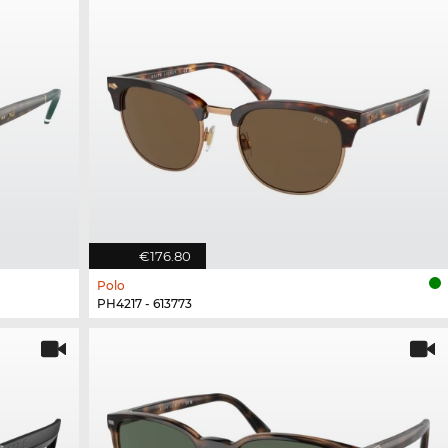
€176.80
Polo
PH4217 - 613773