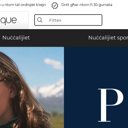
u ritorn tal-ordnijiet b'xejn
Dritt għar-ritorn fi 30 ġurnata
Nuċċalijiet
Nuċċalijiet spor