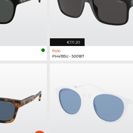
€111.20
Polo
PH4195U - 500187