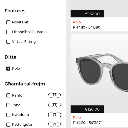
Features
€132.00
Novitajiet
Polo
PH4110 - 541380
Disponibbli Fl-Istokk
Virtual Fitting
Ditta
Polo
Għamla tal-frejm
Panto
Tond
€120.00
Kwadrata
Polo
PH4192 - 541387
Rettangolari