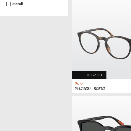
Metall
€132.00
Polo
PH4183U - 5057/3