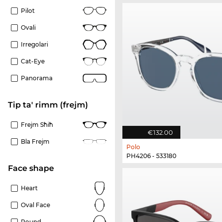
Pilot
Ovali
Irregolari
Cat-Eye
Panorama
Tip ta' rimm (frejm)
Frejm Sħiħ
€132.00
Bla Frejm
Polo
PH4206 - 533180
Face shape
Heart
Oval Face
Round