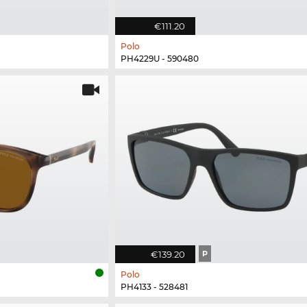
€111.20
Polo
PH4229U - 590480
€139.20
P
Polo
PH4133 - 528481