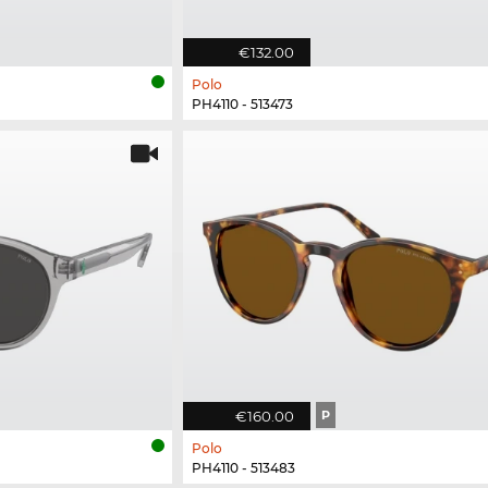
€132.00
Polo
PH4110 - 513473
€160.00
P
Polo
PH4110 - 513483