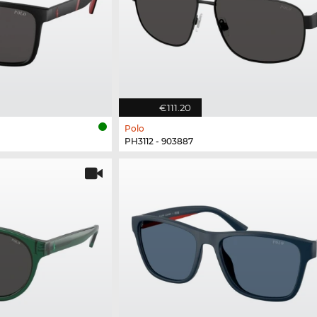
€111.20
Polo
PH3112 - 903887