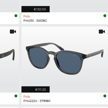
€132.00
Polo
PH4110 - 50018G
€111.20
Polo
PH4222U - 579980