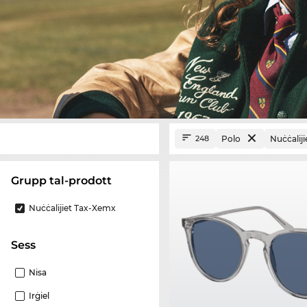
Polo
Nuċċalij
248
Grupp tal-prodott
Nuċċalijiet Tax-Xemx
Sess
Nisa
Irġiel