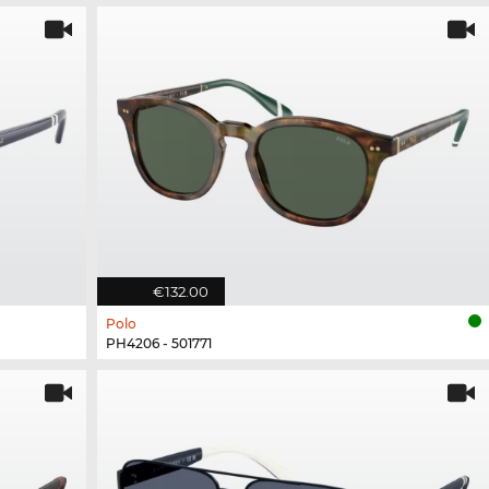
€132.00
Polo
PH4206 - 501771