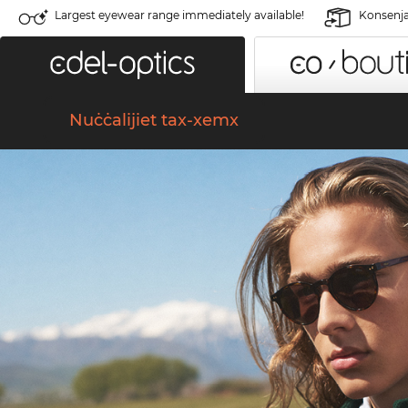
Largest eyewear range immediately available!
Konsenja 
Nuċċalijiet tax-xemx