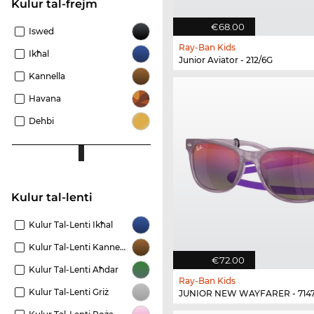
Kulur tal-frejm
€68.00
Iswed
Ray-Ban Kids
Ikħal
Junior Aviator - 212/6G
Kannella
Havana
Dehbi
Kulur tal-lenti
Kulur Tal-Lenti Ikħal
Kulur Tal-Lenti Kannella
€72.00
Kulur Tal-Lenti Aħdar
Ray-Ban Kids
Kulur Tal-Lenti Griż
JUNIOR NEW WAYFARER - 714