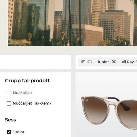
Junior
all Ray
411
Grupp tal-prodott
Nuċċalijiet
Nuċċalijiet Tax-Xemx
Sess
Junior