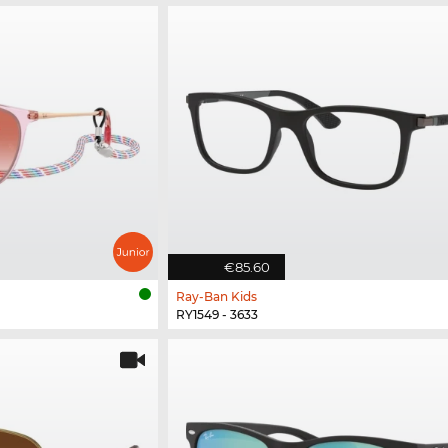
€85.60
Ray-Ban Kids
RY1549 - 3633