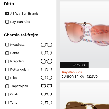
Ditta
All Ray-Ban Brands
Ray-Ban Kids
Għamla tal-frejm
Kwadrata
Panto
Irregolari
€76.00
Rettangolari
Ray-Ban Kids
JUNIOR ERIKA - 7226V0
Pilot
Trapeżojdali
Ovali
Tond