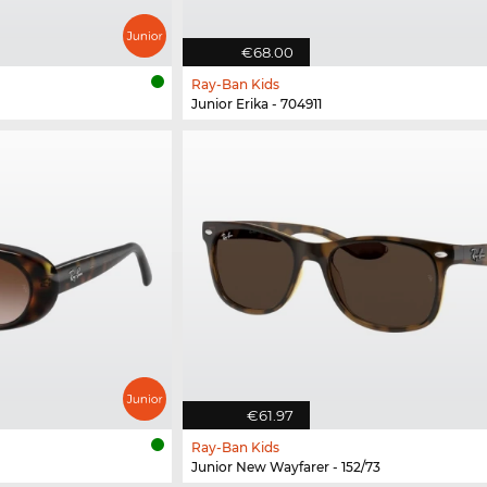
€68.00
Ray-Ban Kids
Junior Erika - 704911
€61.97
Ray-Ban Kids
Junior New Wayfarer - 152/73