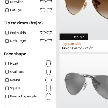
Browline
Cat-Eye
Tip ta' rimm (frejm)
Frejm Sħiħ
€61.97
Nofs Frejm
Ray-Ban Kids
Junior Aviator - 223/13
Face shape
Heart
Oval Face
Round
Square
Forma Trapezojdali