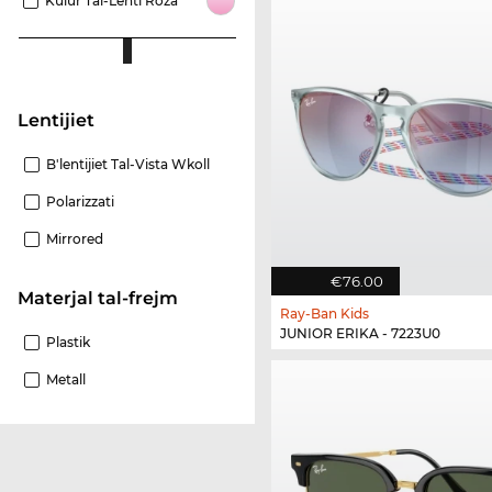
Kulur Tal-Lenti Roża
Lentijiet
B'lentijiet Tal-Vista Wkoll
Polarizzati
Mirrored
€76.00
Materjal tal-frejm
Ray-Ban Kids
JUNIOR ERIKA - 7223U0
Plastik
Metall