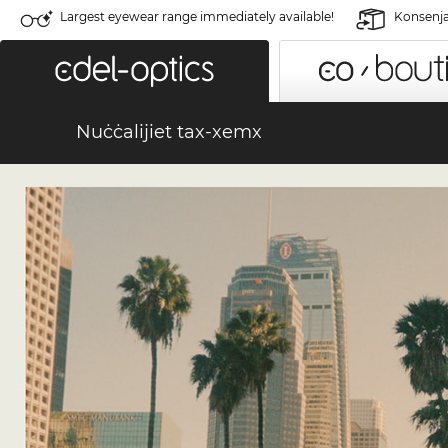
Largest eyewear range immediately available!
Konsenja 
Nuċċalijiet tax-xemx