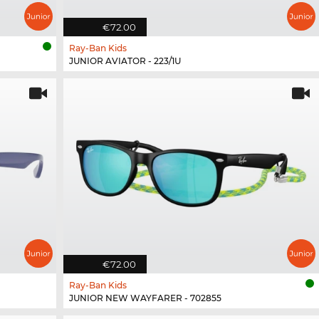
€72.00
Ray-Ban Kids
JUNIOR AVIATOR - 223/1U
€72.00
Ray-Ban Kids
JUNIOR NEW WAYFARER - 702855