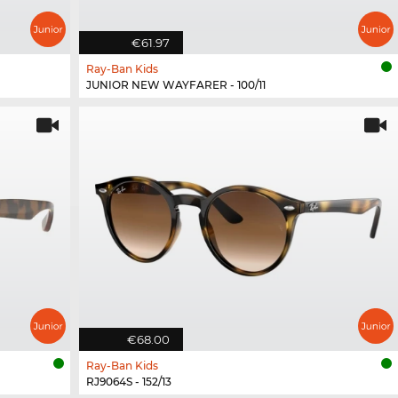
€61.97
Ray-Ban Kids
JUNIOR NEW WAYFARER - 100/11
€68.00
Ray-Ban Kids
RJ9064S - 152/13