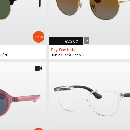
€92.00
P
Ray-Ban Kids
0/71
Junior Jack - 223/T5