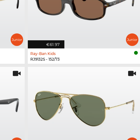
€61.97
Ray-Ban Kids
RJ9132S - 152/73