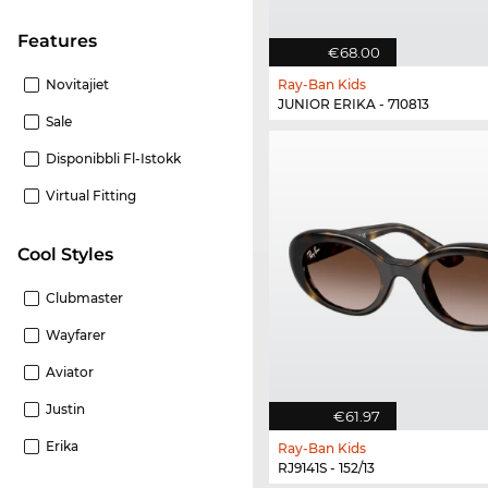
Features
€68.00
Novitajiet
Ray-Ban Kids
JUNIOR ERIKA - 710813
Sale
Disponibbli Fl-Istokk
Virtual Fitting
Cool Styles
Clubmaster
Wayfarer
Aviator
Justin
€61.97
Erika
Ray-Ban Kids
RJ9141S - 152/13