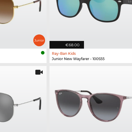
€68.00
Ray-Ban Kids
Junior New Wayfarer - 100S55