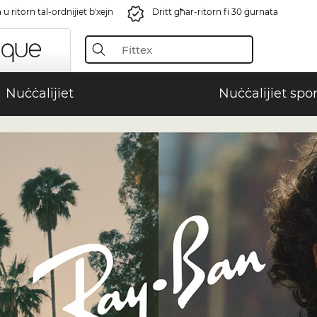
u ritorn tal-ordnijiet b'xejn
Dritt għar-ritorn fi 30 ġurnata
Nuċċalijiet
Nuċċalijiet spor