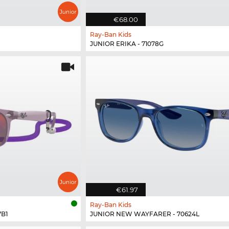
€68.00
Ray-Ban Kids
JUNIOR ERIKA - 71078G
€61.97
Ray-Ban Kids
7B1
JUNIOR NEW WAYFARER - 70624L