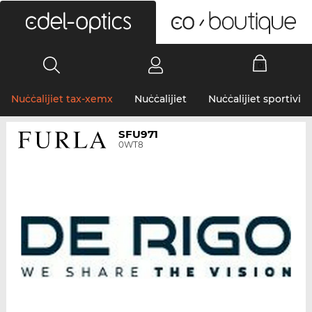
0
Nuċċalijiet tax-xemx
Nuċċalijiet
Nuċċalijiet sportivi
SFU971
0WT8