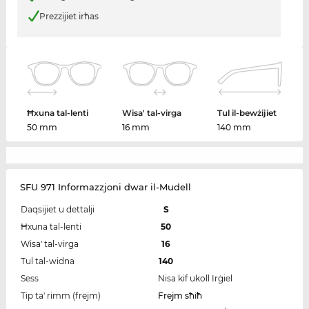
Prezzijiet irħas
Ħxuna tal-lenti
Wisa' tal-virga
Tul il-bewżijiet
50 mm
16 mm
140 mm
SFU 971 Informazzjoni dwar il-Mudell
Daqsijiet u dettalji
S
Ħxuna tal-lenti
50
Wisa' tal-virga
16
Tul tal-widna
140
Sess
Nisa kif ukoll Irġiel
Tip ta' rimm (frejm)
Frejm sħiħ