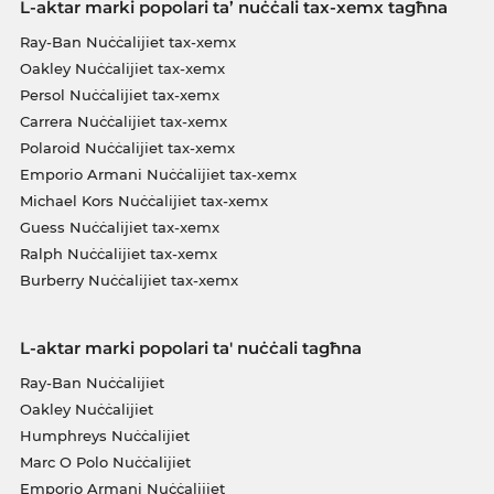
L-aktar marki popolari ta’ nuċċali tax-xemx tagħna
Ray-Ban Nuċċalijiet tax-xemx
Oakley Nuċċalijiet tax-xemx
Persol Nuċċalijiet tax-xemx
Carrera Nuċċalijiet tax-xemx
Polaroid Nuċċalijiet tax-xemx
Emporio Armani Nuċċalijiet tax-xemx
Michael Kors Nuċċalijiet tax-xemx
Guess Nuċċalijiet tax-xemx
Ralph Nuċċalijiet tax-xemx
Burberry Nuċċalijiet tax-xemx
L-aktar marki popolari ta' nuċċali tagħna
Ray-Ban Nuċċalijiet
Oakley Nuċċalijiet
Humphreys Nuċċalijiet
Marc O Polo Nuċċalijiet
Emporio Armani Nuċċalijiet