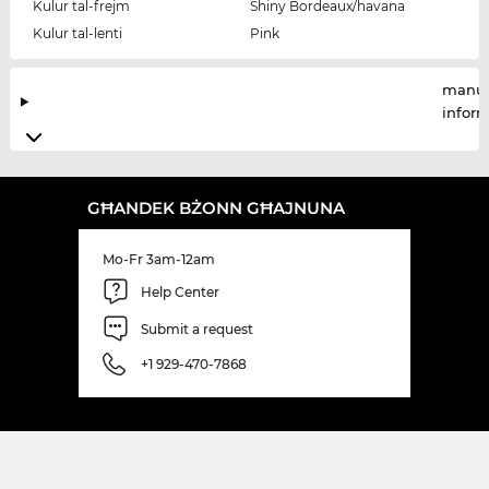
Kulur tal-frejm
Shiny Bordeaux/havana
Kulur tal-lenti
Pink
manuf
infor
GĦANDEK BŻONN GĦAJNUNA
Mo-Fr 3am-12am
Help Center
Submit a request
+1 929-470-7868