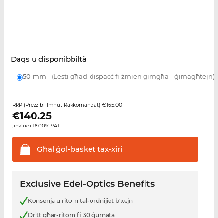
Daqs u disponibbiltà
50 mm
(Lesti għad-dispaċċ fi żmien ġimgħa - ġimagħtejn)
€165.00
RRP (Prezz bl-Imnut Rakkomandat)
€
140.25
jinkludi 18.00% VAT.
Għal ġol-basket
tax-xiri
Exclusive Edel-Optics Benefits
Konsenja u ritorn tal-ordnijiet b'xejn
Dritt għar-ritorn fi 30 ġurnata