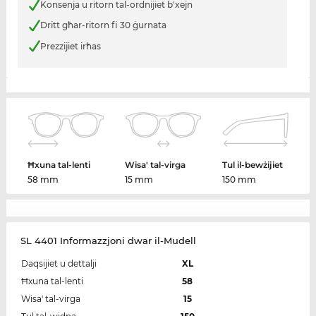
Konsenja u ritorn tal-ordnijiet b'xejn
Dritt għar-ritorn fi 30 ġurnata
Prezzijiet irħas
Ħxuna tal-lenti
Wisa' tal-virga
Tul il-bewżijiet
58 mm
15 mm
150 mm
SL 4401 Informazzjoni dwar il-Mudell
Daqsijiet u dettalji
XL
Ħxuna tal-lenti
58
Wisa' tal-virga
15