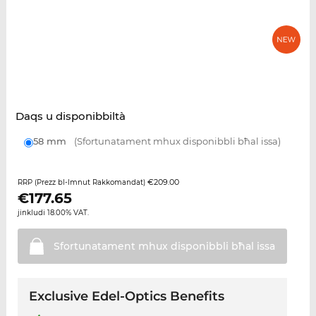
Daqs u disponibbiltà
58 mm
(Sfortunatament mhux disponibbli bħal issa)
€209.00
RRP (Prezz bl-Imnut Rakkomandat)
€
177.65
jinkludi 18.00% VAT.
Sfortunatament mhux disponibbli bħal
issa
Exclusive Edel-Optics Benefits