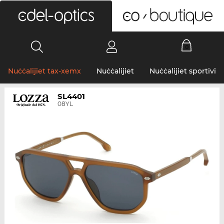
0
Nuċċalijiet tax-xemx
Nuċċalijiet
Nuċċalijiet sportivi
SL4401
08YL