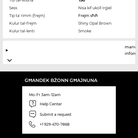
Tul tal-widna
150
Sess
Nisa kif ukoll Irġiel
Tip ta' rimm (frejm)
Frejm sħiħ
Kulur tal-frejm
Shiny Opal Brown
Kulur tal-lenti
Smoke
manuf
infor
GĦANDEK BŻONN GĦAJNUNA
Mo-Fr 3am-12am
Help Center
Submit a request
+1 929-470-7868