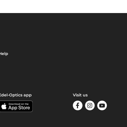
Help
Edel-Optics app
Visit us