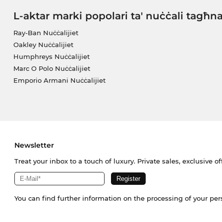
L-aktar marki popolari ta' nuċċali tagħn
Ray-Ban Nuċċalijiet
Oakley Nuċċalijiet
Humphreys Nuċċalijiet
Marc O Polo Nuċċalijiet
Emporio Armani Nuċċalijiet
Newsletter
Treat your inbox to a touch of luxury. Private sales, exclusive o
You can find further information on the processing of your pe