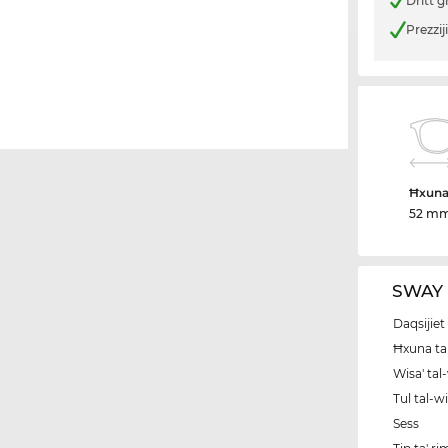
Dritt g
Prezzij
Ħxuna 
52 m
SWAY I
Daqsijiet 
Ħxuna tal
Wisa' tal
Tul tal-w
Sess