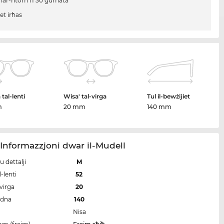
ħar-ritorn fi 30 ġurnata
iet irħas
tal-lenti
Wisa' tal-virga
Tul il-bewżijiet
m
20 mm
140 mm
nformazzjoni dwar il-Mudell
u dettalji
M
-lenti
52
-virga
20
idna
140
Nisa