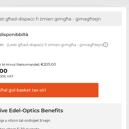
sti għad-dispaċċ
fi żmien ġimgħa - ġimagħtejn
disponibbiltà
mm
(Lesti għad-dispaċċ fi żmien ġimgħa - ġimagħtejn)
€205.00
z bl-Imnut Rakkomandat)
.00
8.00% VAT.
Għal ġol-basket
tax-xiri
ive Edel-Optics Benefits
a u ritorn tal-ordnijiet b'xejn