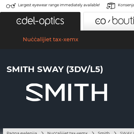
Largest eyewear range immediately available!
Konsenja 
Nuċċalijiet tax-xemx
SMITH SWAY (3DV/L5)
Paġna ewlenija
Nuċċalijiet tax-xemx
Smith
SWAY (