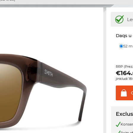
Le
Daqs u 
52 
RRP (Prez
€
164
jinkludi 1
Exclus
Konsenj