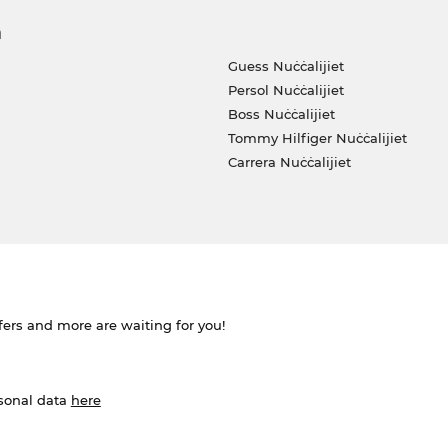
a
Guess Nuċċalijiet
Persol Nuċċalijiet
Boss Nuċċalijiet
Tommy Hilfiger Nuċċalijiet
Carrera Nuċċalijiet
ffers and more are waiting for you!
rsonal data
here