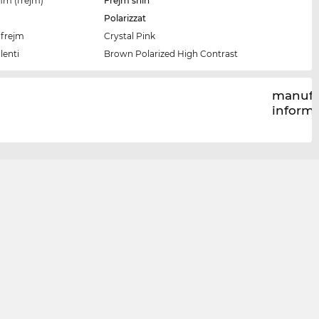
imm (frejm)
Frejm sħiħ
Polarizzat
-frejm
Crystal Pink
lenti
Brown Polarized High Contrast
manufa
inform