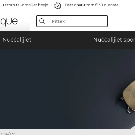
u ritorn tal-ordnijiet b'xejn
Dritt għar-ritorn fi 30 ġurnata
Nuċċalijiet
Nuċċalijiet spor
3DV/L5)