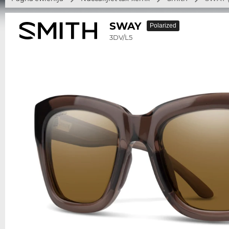
SWAY
Polarized
3DV/L5