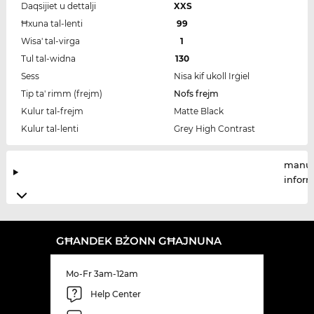
Daqsijiet u dettalji
XXS
Ħxuna tal-lenti
99
Wisa' tal-virga
1
Tul tal-widna
130
Sess
Nisa kif ukoll Irġiel
Tip ta' rimm (frejm)
Nofs frejm
Kulur tal-frejm
Matte Black
Kulur tal-lenti
Grey High Contrast
manuf
infor
GĦANDEK BŻONN GĦAJNUNA
Mo-Fr 3am-12am
Help Center