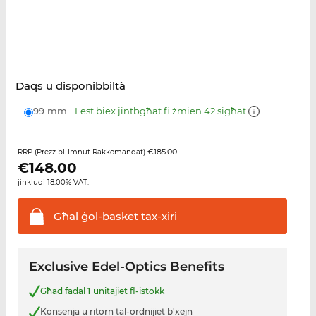
Daqs u disponibbiltà
99 mm
Lest biex jintbgħat fi żmien 42 sigħat
€185.00
RRP (Prezz bl-Imnut Rakkomandat)
€
148.00
jinkludi 18.00% VAT.
Għal ġol-basket
tax-xiri
Exclusive Edel-Optics Benefits
Għad fadal
1
unitajiet fl-istokk
Konsenja u ritorn tal-ordnijiet b'xejn