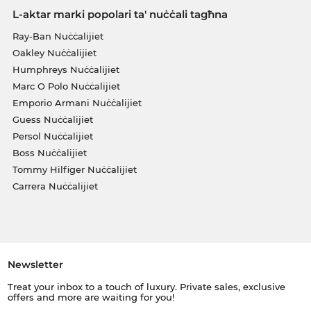
L-aktar marki popolari ta' nuċċali tagħna
Ray-Ban Nuċċalijiet
Oakley Nuċċalijiet
Humphreys Nuċċalijiet
Marc O Polo Nuċċalijiet
Emporio Armani Nuċċalijiet
Guess Nuċċalijiet
Persol Nuċċalijiet
Boss Nuċċalijiet
Tommy Hilfiger Nuċċalijiet
Carrera Nuċċalijiet
Newsletter
Treat your inbox to a touch of luxury. Private sales, exclusive
offers and more are waiting for you!