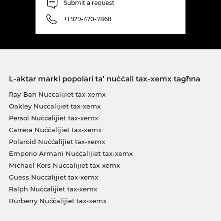
Submit a request
+1 929-470-7868
L-aktar marki popolari ta’ nuċċali tax-xemx tagħna
Ray-Ban Nuċċalijiet tax-xemx
Oakley Nuċċalijiet tax-xemx
Persol Nuċċalijiet tax-xemx
Carrera Nuċċalijiet tax-xemx
Polaroid Nuċċalijiet tax-xemx
Emporio Armani Nuċċalijiet tax-xemx
Michael Kors Nuċċalijiet tax-xemx
Guess Nuċċalijiet tax-xemx
Ralph Nuċċalijiet tax-xemx
Burberry Nuċċalijiet tax-xemx