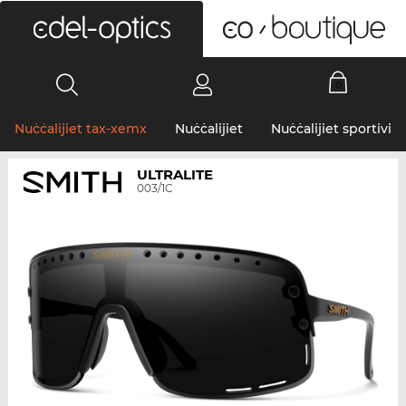
0
Nuċċalijiet tax-xemx
Nuċċalijiet
Nuċċalijiet sportivi
ULTRALITE
003/1C