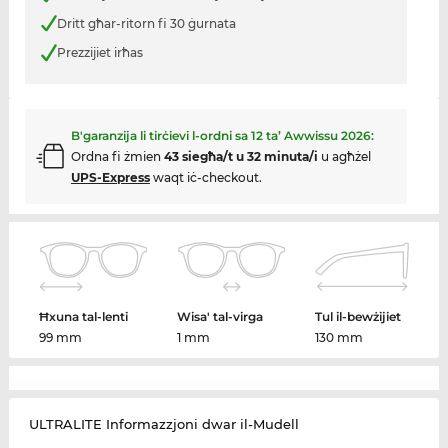
Dritt għar-ritorn fi 30 ġurnata
Prezzijiet irħas
B'garanzija li tirċievi l-ordni sa
12 ta’ Awwissu 2026
:
Ordna fi żmien
43 siegħa/t u 32 minuta/i
u agħżel
UPS-Express
waqt iċ-checkout.
Ħxuna tal-lenti
Wisa' tal-virga
Tul il-bewżijiet
99 mm
1 mm
130 mm
ULTRALITE Informazzjoni dwar il-Mudell