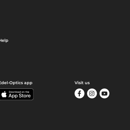
Help
Edel-Optics app
Visit us