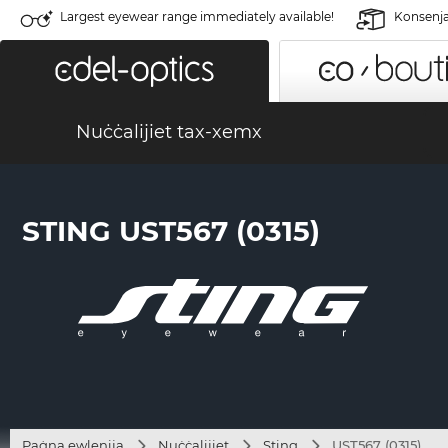
Largest eyewear range immediately available!
Konsenja 
Nuċċalijiet tax-xemx
STING UST567 (0315)
Paġna ewlenija
Nuċċalijiet
Sting
UST567 (0315)