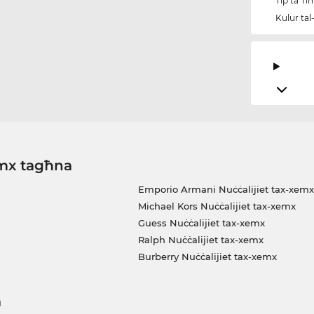
Tip ta' r
Kulur tal
emx tagħna
Emporio Armani Nuċċalijiet tax-xemx
Michael Kors Nuċċalijiet tax-xemx
Guess Nuċċalijiet tax-xemx
Ralph Nuċċalijiet tax-xemx
Burberry Nuċċalijiet tax-xemx
a