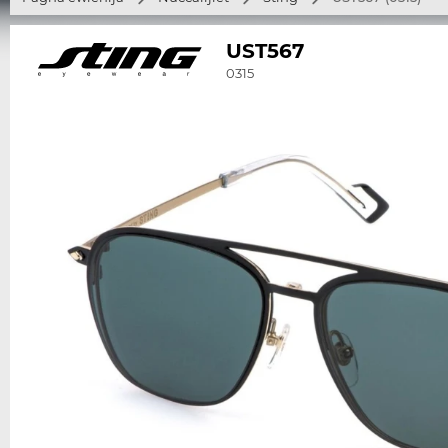
UST567
0315