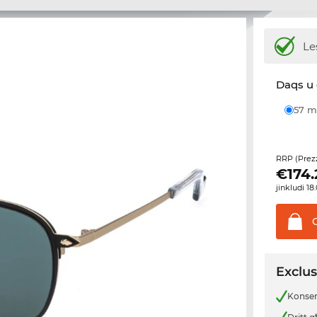
Le
Daqs u 
57
RRP (Prez
€
174.
jinkludi 1
Exclus
Konsenj