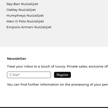
Ray-Ban Nuċċalijiet
Oakley Nuċċalijiet
Humphreys Nuċċalijiet
Marc O Polo Nuċċalijiet
Emporio Armani Nuċċalijiet
Newsletter
Treat your inbox to a touch of luxury. Private sales, exclusive o
You can find further information on the processing of your pe