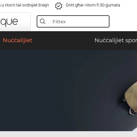
u ritorn tal-ordnijiet b'xejn
Dritt għar-ritorn fi 30 ġurnata
Nuċċalijiet
Nuċċalijiet spor