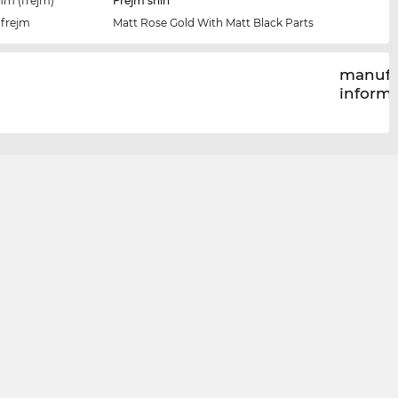
imm (frejm)
Frejm sħiħ
-frejm
Matt Rose Gold With Matt Black Parts
manufa
inform