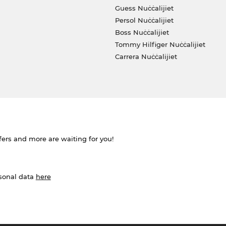
Guess Nuċċalijiet
Persol Nuċċalijiet
Boss Nuċċalijiet
Tommy Hilfiger Nuċċalijiet
Carrera Nuċċalijiet
ffers and more are waiting for you!
rsonal data
here