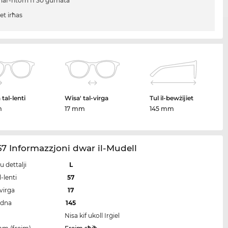
ħar-ritorn fi 30 ġurnata
iet irħas
tal-lenti
Wisa' tal-virga
Tul il-bewżijiet
m
17 mm
145 mm
7 Informazzjoni dwar il-Mudell
u dettalji
L
-lenti
57
-virga
17
idna
145
Nisa kif ukoll Irġiel