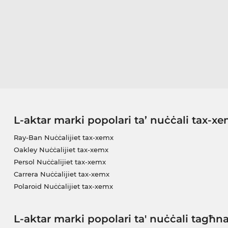
L-aktar marki popolari ta’ nuċċali tax-x
Ray-Ban Nuċċalijiet tax-xemx
Oakley Nuċċalijiet tax-xemx
Persol Nuċċalijiet tax-xemx
Carrera Nuċċalijiet tax-xemx
Polaroid Nuċċalijiet tax-xemx
L-aktar marki popolari ta' nuċċali tagħn