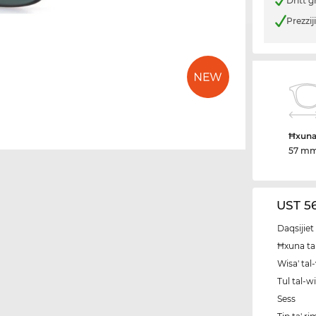
Dritt g
Prezzij
Ħxuna 
57 m
UST 56
Daqsijiet 
Ħxuna tal
Wisa' tal
Tul tal-w
Sess