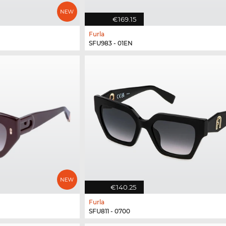
€169.15
Furla
SFU983 - 01EN
€140.25
Furla
SFU811 - 0700