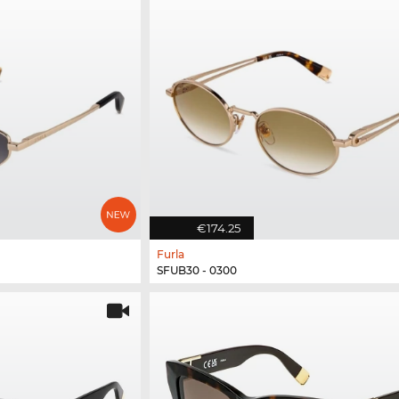
€174.25
Furla
SFUB30 - 0300