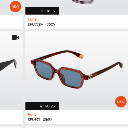
€186.15
Furla
SFU778V - 700Y
€140.25
Furla
SFU971 - 096U