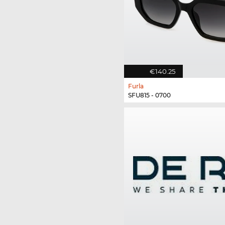
€140.25
Furla
SFU815 - 0700