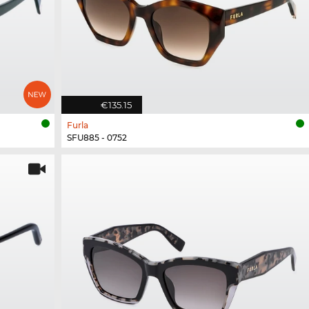
€135.15
Furla
SFU885 - 0752