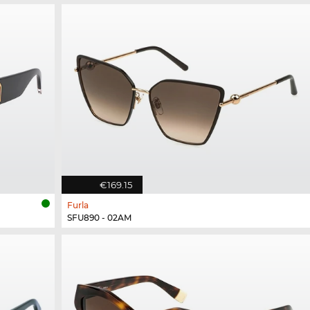
€169.15
Furla
SFU890 - 02AM