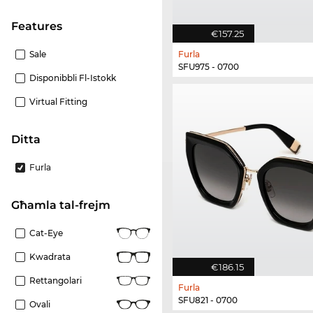
Features
€157.25
Sale
Furla
SFU975 - 0700
Disponibbli Fl-Istokk
Virtual Fitting
Ditta
Furla
Għamla tal-frejm
Cat-Eye
Kwadrata
€186.15
Rettangolari
Furla
SFU821 - 0700
Ovali