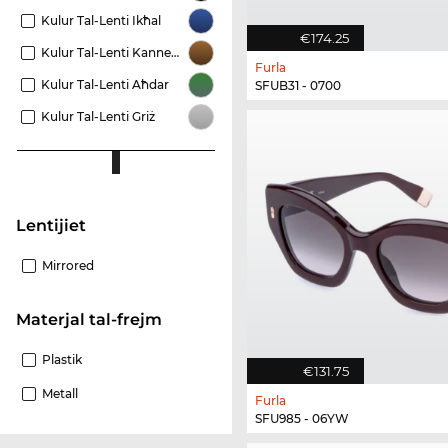
Kulur Tal-Lenti Ikħal
€174.25
Kulur Tal-Lenti Kannella
Furla
Kulur Tal-Lenti Aħdar
SFUB31 - 0700
Kulur Tal-Lenti Griż
Lentijiet
Mirrored
Materjal tal-frejm
Plastik
€131.75
Metall
Furla
SFU985 - 06YW