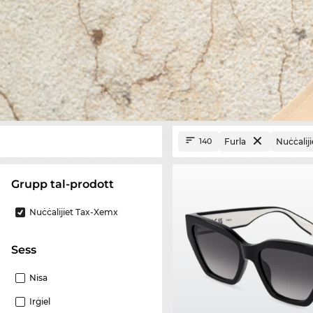
Furla
Nuċċalij
140
Grupp tal-prodott
Nuċċalijiet Tax-Xemx
Sess
Nisa
Irġiel