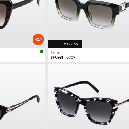
€177.65
Furla
SFU981 - 07C7