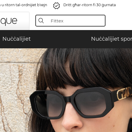
u ritorn tal-ordnijiet b'xejn
Dritt għar-ritorn fi 30 ġurnata
Nuċċalijiet
Nuċċalijiet spor