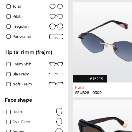
Tond
Pilot
Irregolari
Panorama
Tip ta' rimm (frejm)
Frejm Sħiħ
Bla Frejm
€152.15
Nofs Frejm
Furla
SFUB28 - 0300
Face shape
Heart
Oval Face
Round