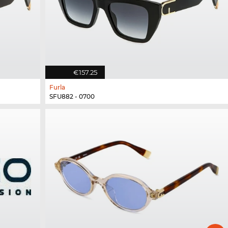
€157.25
Furla
SFU882 - 0700