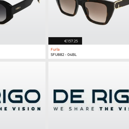
€157.25
Furla
SFU882 - 04BL