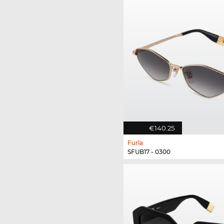
€140.25
Furla
SFUB17 - 0300