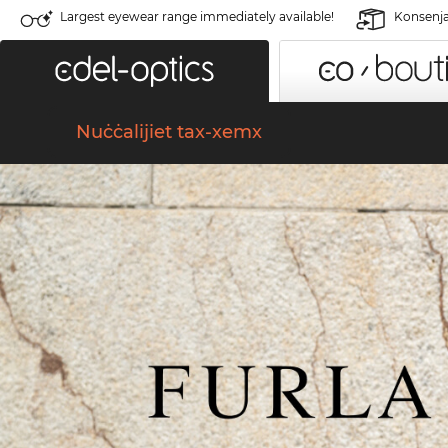
Largest eyewear range immediately available!
Konsenja 
Nuċċalijiet tax-xemx