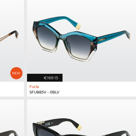
€169.15
Furla
SFU885V - 0BLV