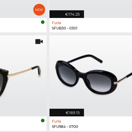
€174.25
Furla
SFUB30 - 0301
€169.15
Furla
SFU984 - 0700