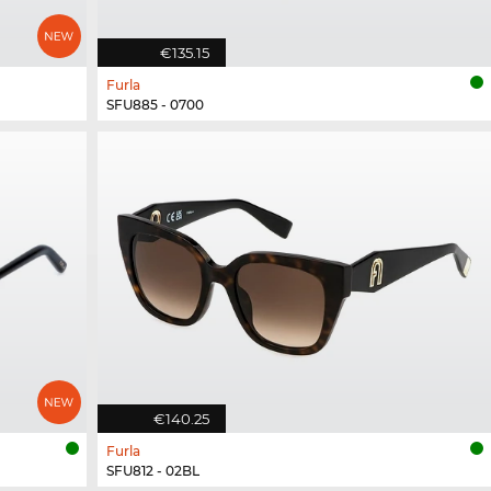
€135.15
Furla
SFU885 - 0700
€140.25
Furla
SFU812 - 02BL