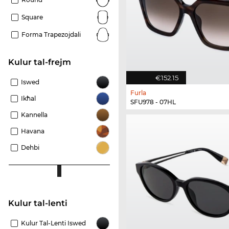
Square
Forma Trapezojdali
Kulur tal-frejm
€152.15
Iswed
Furla
Ikħal
SFU978 - 07HL
Kannella
Havana
Dehbi
Kulur tal-lenti
Kulur Tal-Lenti Iswed