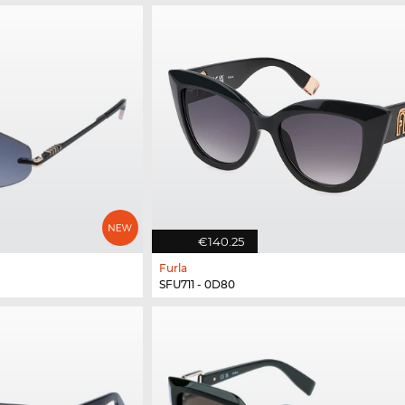
€140.25
Furla
SFU711 - 0D80